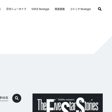
ス
月刊ニュータイプ
VOICE Newtype
関連書籍
コミック Newtype
事検索