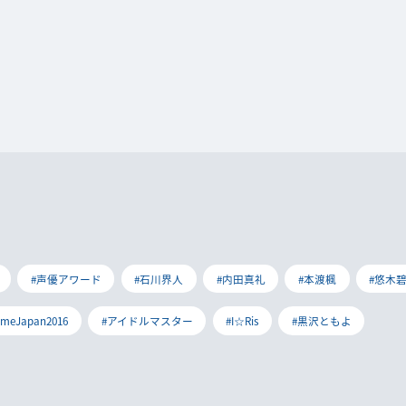
#声優アワード
#石川界人
#内田真礼
#本渡楓
#悠木
imeJapan2016
#アイドルマスター
#I☆Ris
#黒沢ともよ