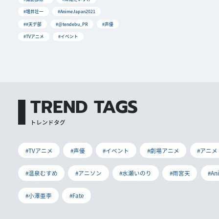
#増井壮一
#AnimeJapan2021
##天デ部
#@tendebu_PR
#声優
#TVアニメ
#イベント
TREND TAGS
トレンドタグ
#TVアニメ
#声優
#イベント
#劇場アニメ
#アニメ
#温泉むすめ
#アニソン
#水瀬いのり
#雨宮天
#An
#小澤亜李
#Fate