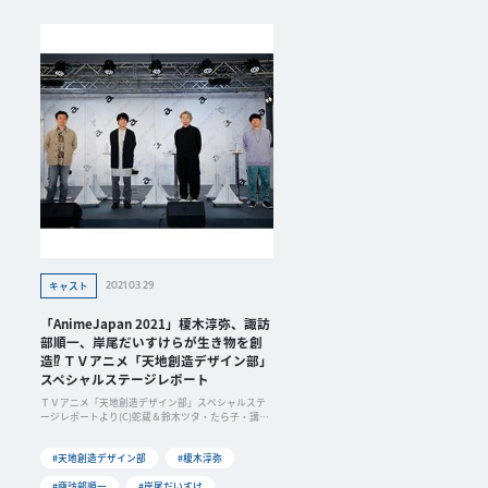
2021.03.29
キャスト
「AnimeJapan 2021」榎木淳弥、諏訪
部順一、岸尾だいすけらが生き物を創
造⁉ ＴＶアニメ「天地創造デザイン部」
スペシャルステージレポート
ＴＶアニメ「天地創造デザイン部」スペシャルステ
ージレポートより(C)蛇蔵＆鈴木ツタ・たら子・講談
社
#天地創造デザイン部
#榎木淳弥
#諏訪部順一
#岸尾だいすけ