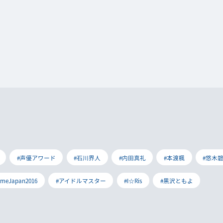
#声優アワード
#石川界人
#内田真礼
#本渡楓
#悠木
imeJapan2016
#アイドルマスター
#I☆Ris
#黒沢ともよ