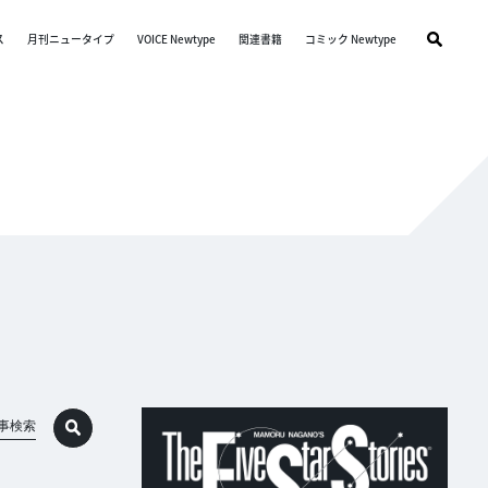
ス
月刊ニュータイプ
VOICE Newtype
関連書籍
コミック Newtype
事検索