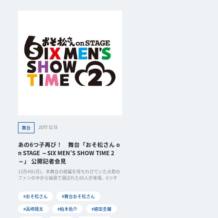
2017.12.13
舞台
あの6つ子再び！ 舞台「おそ松さん o
n STAGE ～SIX MEN’S SHOW TIME 2
～」 公開記者会見
12月4日(月)、本舞台の続編を待ちわびていた大勢の
ファンの中から抽選で選ばれた66人が来場。6つ子
#おそ松さん
#舞台おそ松さん
#高崎翔太
#柏木佑介
#植田圭輔