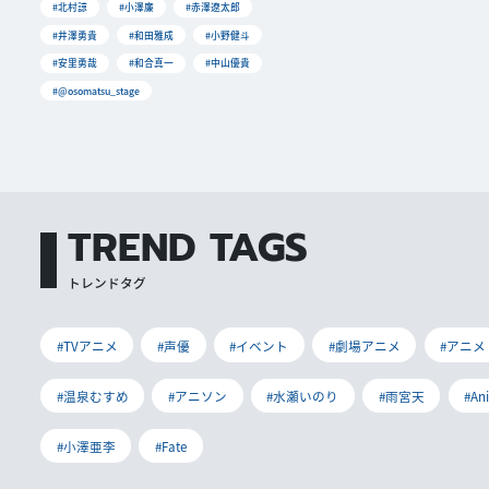
#北村諒
#小澤廉
#赤澤遼太郎
#井澤勇貴
#和田雅成
#小野健斗
#安里勇哉
#和合真一
#中山優貴
#@osomatsu_stage
TREND TAGS
トレンドタグ
#TVアニメ
#声優
#イベント
#劇場アニメ
#アニメ
#温泉むすめ
#アニソン
#水瀬いのり
#雨宮天
#An
#小澤亜李
#Fate