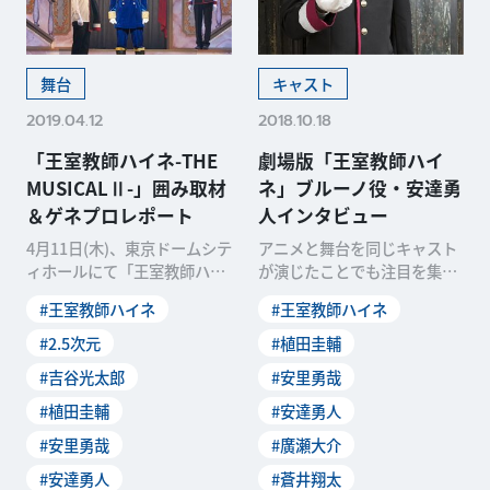
舞台
キャスト
2019.04.12
2018.10.18
「王室教師ハイネ-THE
劇場版「王室教師ハイ
MUSICALⅡ-」囲み取材
ネ」ブルーノ役・安達勇
＆ゲネプロレポート
人インタビュー
4月11日(木)、東京ドームシテ
アニメと舞台を同じキャスト
ィホールにて「王室教師ハイ
が演じたことでも注目を集め
ネ-THE MUSICAL Ⅱ」が開幕
た「王室教師ハイネ」。そん
#王室教師ハイネ
#王室教師ハイネ
しま
な本作の劇場版アニメが
#2.5次元
#植田圭輔
#吉谷光太郎
#安里勇哉
#植田圭輔
#安達勇人
#安里勇哉
#廣瀬大介
#安達勇人
#蒼井翔太