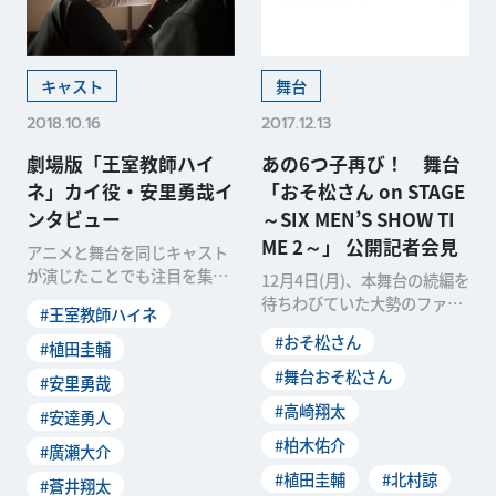
キャスト
舞台
2018.10.16
2017.12.13
劇場版「王室教師ハイ
あの6つ子再び！ 舞台
ネ」カイ役・安里勇哉イ
「おそ松さん on STAGE
ンタビュー
～SIX MEN’S SHOW TI
ME 2～」 公開記者会見
アニメと舞台を同じキャスト
が演じたことでも注目を集め
12月4日(月)、本舞台の続編を
た「王室教師ハイネ」。そん
待ちわびていた大勢のファン
#王室教師ハイネ
な本作の劇場版アニメが
の中から抽選で選ばれた66人
#おそ松さん
#植田圭輔
が来場。6つ子
#舞台おそ松さん
#安里勇哉
#高崎翔太
#安達勇人
#柏木佑介
#廣瀬大介
#植田圭輔
#北村諒
#蒼井翔太