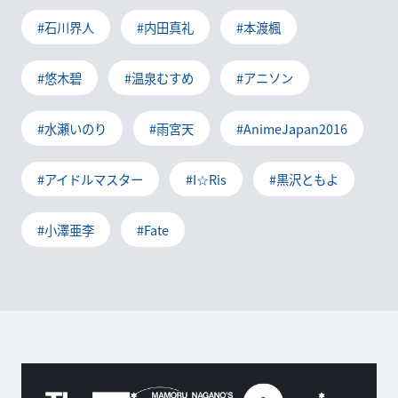
#石川界人
#内田真礼
#本渡楓
#悠木碧
#温泉むすめ
#アニソン
#水瀬いのり
#雨宮天
#AnimeJapan2016
#アイドルマスター
#I☆Ris
#黒沢ともよ
#小澤亜李
#Fate