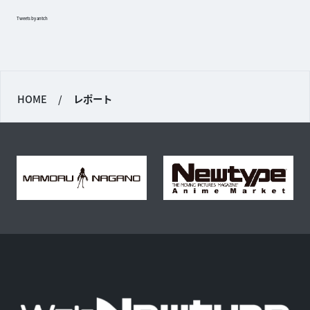
Tweets by antch
HOME
/
レポート