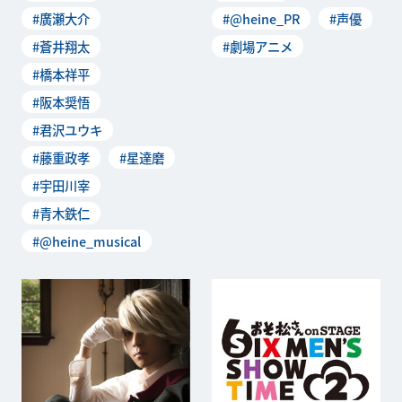
#廣瀬大介
#@heine_PR
#声優
#蒼井翔太
#劇場アニメ
#橋本祥平
#阪本奨悟
#君沢ユウキ
#藤重政孝
#星達磨
#宇田川宰
#青木鉄仁
#@heine_musical