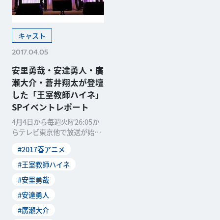
キャスト
2017.04.05
安里勇哉・安達勇人・廣
瀬大介・蒼井翔太が登壇
した「王室教師ハイネ」
SPイベントレポート
4月4日から毎週火曜26:05か
らテレビ東京他で放送が始ま
った「王室教師ハイネ」。ア
#2017春アニメ
ニメ放送開始直前
#王室教師ハイネ
#安里勇哉
#安達勇人
#廣瀬大介