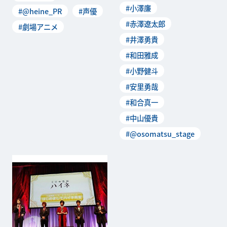
#小澤廉
#@heine_PR
#声優
#赤澤遼太郎
#劇場アニメ
#井澤勇貴
#和田雅成
#小野健斗
#安里勇哉
#和合真一
#中山優貴
#@osomatsu_stage