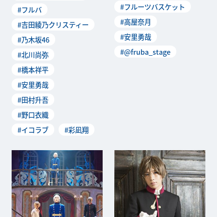
#フルーツバスケット
本田透役・吉田綾乃クリステ
#フルバ
日本橋三井ホー
ィーさん(乃木坂46)、草摩由
#高屋奈月
#吉田綾乃クリスティー
希役・北川尚弥さん、草摩夾
#安里勇哉
役・橋本祥平さん...
#乃木坂46
#@fruba_stage
#北川尚弥
#橋本祥平
#安里勇哉
#田村升吾
#野口衣織
#イコラブ
#彩凪翔