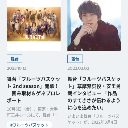
舞台
舞台
2023.10.13
2022.03.02
舞台「フルーツバスケッ
舞台「フルーツバスケッ
ト 2nd season」開幕！
ト」草摩紫呉役・安里勇
囲み取材＆ゲネプロレ
哉インタビュー 「作品
ポート
のすてきさが伝わるよう
に心を込めたい」
10月6日（金）、東京・大手
町三井ホールにて、舞台「フ
いよいよ舞台「フルーツバス
ルーツバスケット 2nd seaso
ケット」が、2022年3月4日
#フルーツバスケット
n」が開幕。公演に先立ち、
（金）から 13日（日）まで、