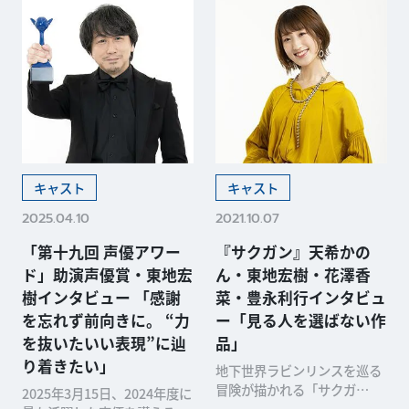
キャスト
キャスト
2025.04.10
2021.10.07
「第十九回 声優アワー
『サクガン』天希かの
ド」助演声優賞・東地宏
ん・東地宏樹・花澤香
樹インタビュー 「感謝
菜・豊永利行インタビュ
を忘れず前向きに。 “力
ー「見る人を選ばない作
を抜いたいい表現”に辿
品」
り着きたい」
地下世界ラビンリンスを巡る
冒険が描かれる「サクガ
2025年3月15日、2024年度に
ン」。その魅力を、メインキ