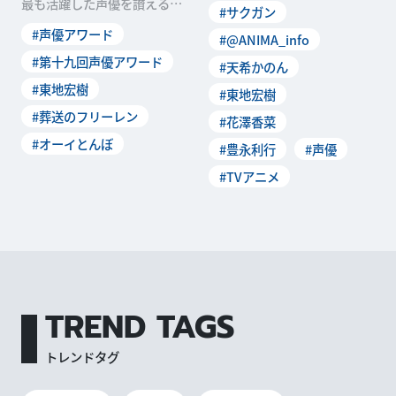
最も活躍した声優を讃える
#サクガン
ャストであるメメンプー役の
「第十九回 声優アワード」の
#声優アワード
#@ANIMA_info
受賞者が発表されました。本
稿では、助演声優賞を受賞し
#第十九回声優アワード
#天希かのん
た東地宏樹さんのオフィシャ
#東地宏樹
#東地宏樹
ルインタビューをお届けしま
す。 ──助演声優賞...
#葬送のフリーレン
#花澤香菜
#オーイとんぼ
#豊永利行
#声優
#TVアニメ
TREND TAGS
トレンドタグ