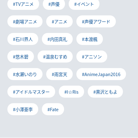
#TVアニメ
#声優
#イベント
#劇場アニメ
#アニメ
#声優アワード
#石川界人
#内田真礼
#本渡楓
#悠木碧
#温泉むすめ
#アニソン
#水瀬いのり
#雨宮天
#AnimeJapan2016
#アイドルマスター
#I☆Ris
#黒沢ともよ
#小澤亜李
#Fate