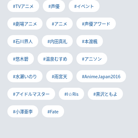
#TVアニメ
#声優
#イベント
#劇場アニメ
#アニメ
#声優アワード
#石川界人
#内田真礼
#本渡楓
#悠木碧
#温泉むすめ
#アニソン
#水瀬いのり
#雨宮天
#AnimeJapan2016
#アイドルマスター
#I☆Ris
#黒沢ともよ
#小澤亜李
#Fate