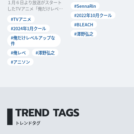
１月６日より放送がスタート
#SennaRin
したTVアニメ「俺だけレベル
アップな件」は、「人類最弱
#2022年10月クール
#TVアニメ
兵器」と呼ばれる最低ランク
#BLEACH
ハンターである主人公・水篠
#2024年1月クール
#澤野弘之
旬が、とある事件を経てどこ
#俺だけレベルアップな
までも成長していく姿を描く
件
バトルファンタ...
#俺レベ
#澤野弘之
#アニソン
TREND TAGS
トレンドタグ