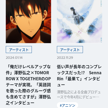
アーティスト
アーティスト
2024.01.14
2022.11.29
「俺だけレベルアップな
低い声が長年のコンプレ
件」澤野弘之×TOMOR
ックスだった!? Senna
ROW X TOGETHERのOP
Rin「最果て」インタビ
テーマが実現。「英語詞
ュー
を歌った際のグルーヴ感
澤野弘之による全曲プロデュ
も含めてさすが」澤野弘
ースで今年4月にデビュー。
すでに多くのタイアップ楽曲
之インタビュー
#アニソン
を担当し、国内外でライ