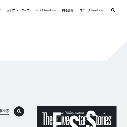
ス
月刊ニュータイプ
VOICE Newtype
関連書籍
コミック Newtype
事検索