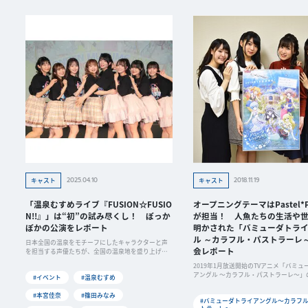
2025.04.10
2018.11.19
キャスト
キャスト
「温泉むすめライブ『FUSION☆FUSIO
オープニングテーマはPastel*Pa
N!!』」は“初”の試み尽くし！ ぽっか
が担当！ 人魚たちの生活や
ぽかの公演をレポート
明かされた「バミューダトラ
ル ～カラフル・パストラーレ
日本全国の温泉をモチーフにしたキャラクターと声
会レポート
を担当する声優たちが、全国の温泉地を盛り上げる
プロジェクト「温泉むすめ」。 その約5年ぶりとなる
2019年1月放送開始のTVアニメ「バミュ
単独ライブ「FUSION☆FUSION!!」が、2025年3月15
アングル 〜カラフル・パストラーレ〜」
#イベント
#温泉むすめ
日（土）に東...
#本宮佳奈
#篠田みなみ
#バミューダトライアングル〜カラフ