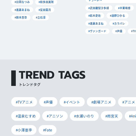
トラーレ〜
#日岡なつみ
#和多田美咲
#武田羅梨沙多胡
#平栗萌香
#進藤あまね
#反田葉月
#紡木吏佐
#遠野ひかる
#鈴木杏奈
#立石凛
#進藤あまね
#カラパレ
#ヴァンガード
#声優
#T
TREND TAGS
トレンドタグ
#TVアニメ
#声優
#イベント
#劇場アニメ
#アニメ
#温泉むすめ
#アニソン
#水瀬いのり
#雨宮天
#An
#小澤亜李
#Fate