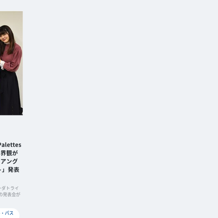
lettes
世界観が
イアング
～」発表
ーダトライ
の発表会が
ル・パス