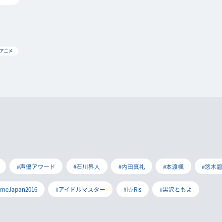
Vアニメ
#声優アワード
#石川界人
#内田真礼
#本渡楓
#悠木
imeJapan2016
#アイドルマスター
#I☆Ris
#黒沢ともよ