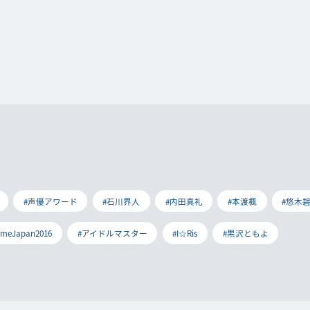
#声優アワード
#石川界人
#内田真礼
#本渡楓
#悠木
imeJapan2016
#アイドルマスター
#I☆Ris
#黒沢ともよ