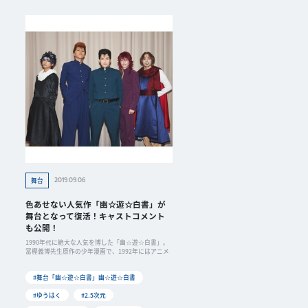
2019.09.06
舞台
色あせない人気作「幽☆遊☆白書」が
舞台となって復活！キャストコメント
も公開！
1990年代に絶大な人気を博した「幽☆遊☆白書」。
冨樫義博先生原作の少年漫画で、1992年にはアニメ
#舞台「幽☆遊☆白書」幽☆遊☆白書
#ゆうはく
#2.5次元