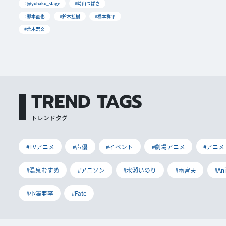
#@yuhaku_stage
#崎山つばさ
#郷本直也
#鈴木拡樹
#橋本祥平
#荒木宏文
TREND TAGS
トレンドタグ
#TVアニメ
#声優
#イベント
#劇場アニメ
#アニメ
#温泉むすめ
#アニソン
#水瀬いのり
#雨宮天
#An
#小澤亜李
#Fate