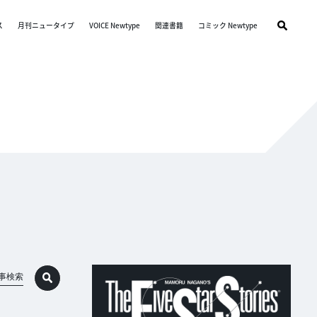
ス
月刊ニュータイプ
VOICE Newtype
関連書籍
コミック Newtype
事検索