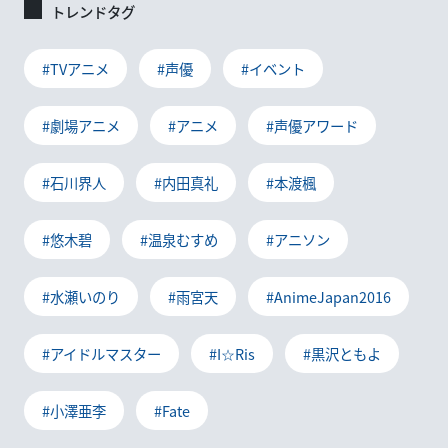
トレンドタグ
#TVアニメ
#声優
#イベント
#劇場アニメ
#アニメ
#声優アワード
#石川界人
#内田真礼
#本渡楓
#悠木碧
#温泉むすめ
#アニソン
#水瀬いのり
#雨宮天
#AnimeJapan2016
#アイドルマスター
#I☆Ris
#黒沢ともよ
#小澤亜李
#Fate