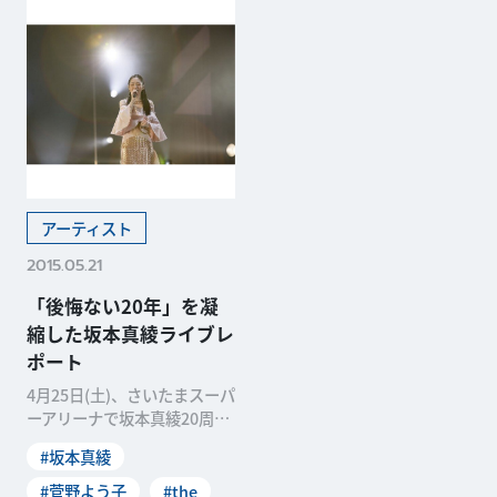
アーティスト
2015.05.21
「後悔ない20年」を凝
縮した坂本真綾ライブレ
ポート
4月25日(土)、さいたまスーパ
ーアリーナで坂本真綾20周年
記念LIVE「FOLLOW ME」が
#坂本真綾
開催
#菅野よう子
#the