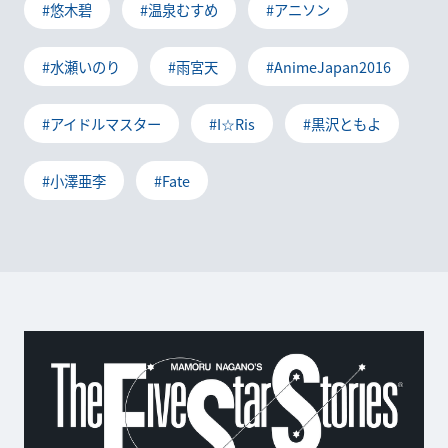
#悠木碧
#温泉むすめ
#アニソン
#水瀬いのり
#雨宮天
#AnimeJapan2016
#アイドルマスター
#I☆Ris
#黒沢ともよ
#小澤亜李
#Fate