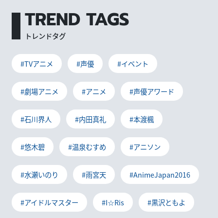
TREND TAGS
トレンドタグ
#TVアニメ
#声優
#イベント
#劇場アニメ
#アニメ
#声優アワード
#石川界人
#内田真礼
#本渡楓
#悠木碧
#温泉むすめ
#アニソン
#水瀬いのり
#雨宮天
#AnimeJapan2016
#アイドルマスター
#I☆Ris
#黒沢ともよ