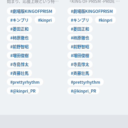
始まり、応援上映という特殊
「KING OF PRISM -PRIDE th
な上映スタイルとともに話題
e HERO-」の上映が
#劇場版KINGOFPRISM
#劇場版KINGOFPRISM
を集めた「KIN
#キンプリ
#kinpri
#キンプリ
#kinpri
#菱田正和
#菱田正和
#柿原徹也
#柿原徹也
#前野智昭
#前野智昭
#増田俊樹
#増田俊樹
#寺島惇太
#寺島惇太
#斉藤壮馬
#斉藤壮馬
#prettyrhythm
#prettyrhythm
#@kinpri_PR
#@kinpri_PR