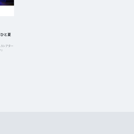
「ひと夏
2.5シアター
ン」