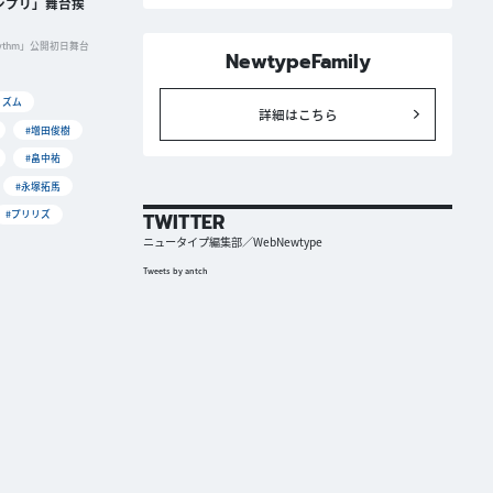
キンプリ」舞台挨
tyRhythm」公開初日舞台
NewtypeFamily
リズム
詳細はこちら
#増田俊樹
#畠中祐
#永塚拓馬
#プリリズ
TWITTER
ニュータイプ編集部／WebNewtype
Tweets by antch