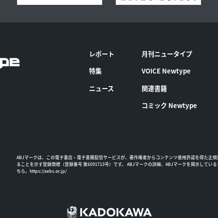
レポート
月刊ニュータイプ
特集
VOICE Newtype
ニュース
関連書籍
コミック Newtype
ABJマークは、この電子書店・電子書籍配信サービスが、著作権者からコンテンツ使用許諾を得た正規
ることを示す登録商標（登録番号 第6091713号）です。 ABJマークの詳細、ABJマークを掲示してい
ちら。
https://aebs.or.jp/