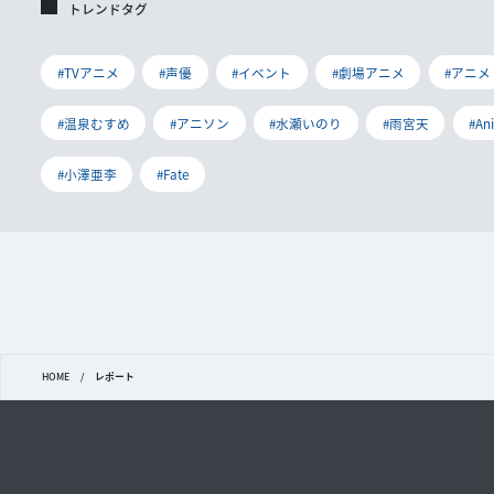
トレンドタグ
#TVアニメ
#声優
#イベント
#劇場アニメ
#アニメ
#温泉むすめ
#アニソン
#水瀬いのり
#雨宮天
#An
#小澤亜李
#Fate
HOME
/
レポート