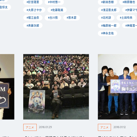
#釘宮理恵
#中村悠一
#新田杏樹
#柿原徹也
寺島惇太
#大原さやか
#佐藤聡美
#浅沼晋太郎
#伊藤マ
#堀江由衣
#古川慎
#悠木碧
#北村諒
#土田玲央
#斉藤次郎
#梅原裕一郎
#神尾晋
#神永圭佑
2016.01.29
2016.01.12
アニメ
アニメ