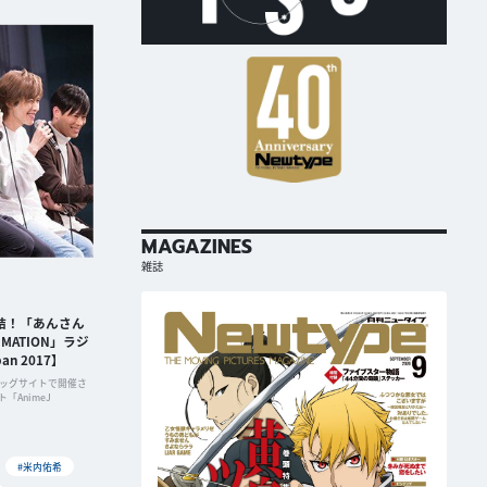
MAGAZINES
雑誌
結！「あんさん
MATION」ラジ
n 2017】
京ビッグサイトで開催さ
AnimeJ
#米内佑希