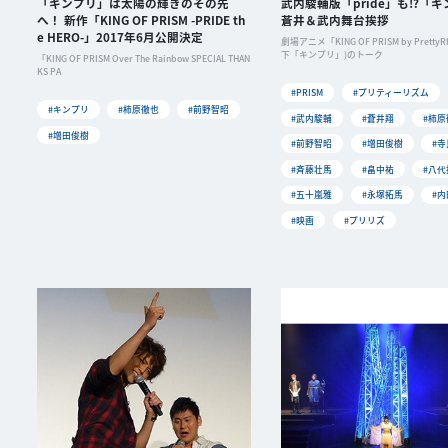
「キンプリ」は太陽の輝きのその先
武内駿輔版「pride」も!?「
へ！ 新作「KING OF PRISM -PRIDE th
蒼井＆武内舞台挨拶
e HERO-」2017年6月公開決定
劇場アニメ「KING OF PRISM by PrettyR
下「キンプリ」)のトーク
「KING OF PRISM Over The Rainbow SPECIAL THAN
KS PA
#PRISM
#プリティーリズム
#キンプリ
#柿原徹也
#前野智昭
#武内駿輔
#蒼井翔
#柿原
#増田俊樹
#前野智昭
#増田俊樹
#
#斉藤壮馬
#畠中祐
#八代
#五十嵐雅
#永塚拓馬
#
#映画
#プリリズ