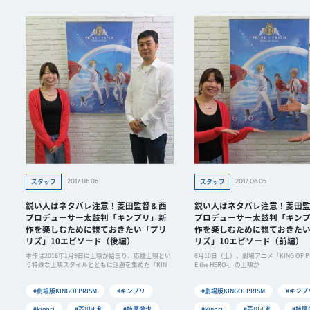
2017.06.06
2017.06.05
スタッフ
スタッフ
鋭い人はネタバレ注意！菱田監督＆西
鋭い人はネタバレ注意！菱田
プロデューサー太鼓判「キンプリ」新
プロデューサー太鼓判「キン
作を楽しむために観ておきたい「プリ
作を楽しむために観ておきた
リズ」10エピソード（後編）
リズ」10エピソード（前編）
本作は2016年1月9日に上映が始まり、応援上映とい
6月10日（土）、劇場アニメ「KING OF PRI
う特殊な上映スタイルとともに話題を集めた「KIN
E the HERO-」の上映が
#劇場版KINGOFPRISM
#キンプリ
#劇場版KINGOFPRISM
#キンプ
#kinpri
#菱田正和
#柿原徹也
#kinpri
#菱田正和
#柿原