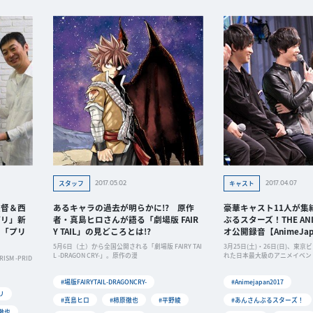
2017.05.02
2017.04.07
スタッフ
キャスト
監督＆西
あるキャラの過去が明らかに!? 原作
豪華キャスト11人が集
プリ」新
者・真島ヒロさんが語る「劇場版 FAIR
ぶるスターズ！THE ANI
い「プリ
Y TAIL」の見どころとは!?
オ公開録音【AnimeJapa
5月6日（土）から全国公開される「劇場版 FAIRY TAI
3月25日(土)・26日(日)、東
L -DRAGON CRY-」。原作の漫
れた日本最大級のアニメイベント「
SM -PRID
#場版FAIRYTAIL-DRAGONCRY-
#Animejapan2017
リ
#真島ヒロ
#柿原徹也
#平野綾
#あんさんぶるスターズ！
徹也