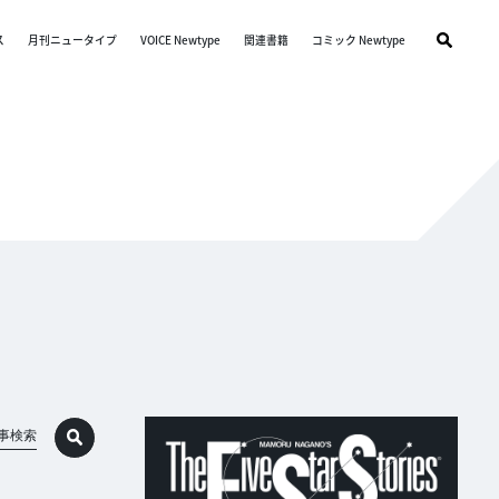
ス
月刊ニュータイプ
VOICE Newtype
関連書籍
コミック Newtype
事検索