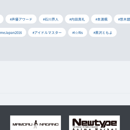
#声優アワード
#石川界人
#内田真礼
#本渡楓
#悠木
imeJapan2016
#アイドルマスター
#I☆Ris
#黒沢ともよ