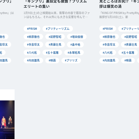
キンプリ」
「キンプリ」裏設定も披露？プリズム
見どころはお尻!? 「
エリートの集い
拶は爆笑の渦
hythm」(以
1月9日(土)の上映開始以来、衝撃の内容で既存のファ
「KING OF PRISM by Pret
ンはもちろん、それ以外にも大きな反響を呼んでい
挨拶が1月10日(土)、新
る
#PRISM
#プリティーリズム
#PRISM
#プリティー
徹也
#柿原徹也
#前野智昭
#増田俊樹
#柿原徹也
#前野智昭
寺島惇太
#寺島惇太
#斉藤壮馬
#畠中祐
#寺島惇太
#斉藤壮馬
拓
#八代拓
#五十嵐雅
#永塚拓馬
#八代拓
#五十嵐雅
内田雄馬
#内田雄馬
#映画
#プリリズ
#内田雄馬
#映画