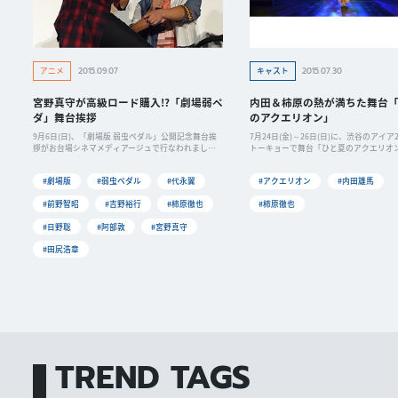
2015.09.07
2015.07.30
アニメ
キャスト
宮野真守が高級ロード購入!?「劇場弱ペ
内田＆柿原の熱が満ちた舞台
ダ」舞台挨拶
のアクエリオン」
9月6日(日)、「劇場版 弱虫ペダル」公開記念舞台挨
7月24日(金)～26日(日)に、渋谷のアイア
拶がお台場シネマメディアージュで行なわれまし
トーキョーで舞台「ひと夏のアクエリオ
た。
#劇場版
#弱虫ペダル
#代永翼
#アクエリオン
#内田雄馬
#前野智昭
#吉野裕行
#柿原徹也
#柿原徹也
#日野聡
#阿部敦
#宮野真守
#田尻浩章
TREND TAGS