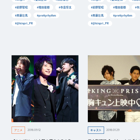
#前野智昭
#増田俊樹
#寺島惇太
#前野智昭
#増田俊樹
#
#斉藤壮馬
#prettyrhythm
#斉藤壮馬
#prettyrhythm
#@kinpri_PR
#@kinpri_PR
2016.09.12
2016.01.29
アニメ
キャスト