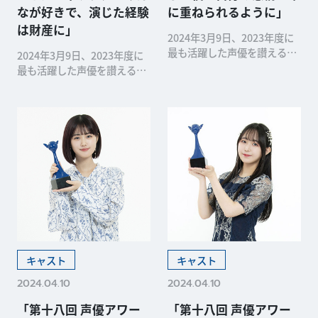
なが好きで、演じた経験
に重ねられるように」
は財産に」
2024年3月9日、2023年度に
最も活躍した声優を讃える
2024年3月9日、2023年度に
「第十八回 声優アワード」の
最も活躍した声優を讃える
受賞者が発表されました。本
「第十八回 声優アワード」の
稿では、新人声優賞を受賞し
受賞者が発表されました。本
た戸谷菊之介さんのオフィシ
稿では、新人声優賞を受賞し
ャルインタビューをお届けし
た榊原優希さんのオフィシャ
ます。 ──「声優ア...
ルインタビューをお届けしま
す。 ――受賞の一報...
キャスト
キャスト
2024.04.10
2024.04.10
「第十八回 声優アワー
「第十八回 声優アワー