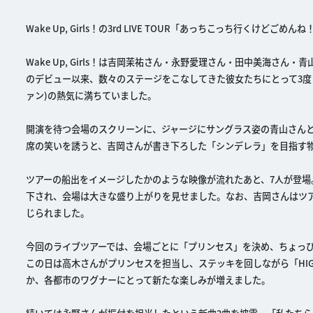
Wake Up, Girls！の3rd LIVE TOUR「あっちこっち行くけ
Wake Up, Girls！は吉岡茉祐さん・永野愛理さん・田中美海さ
のデビュー以来、数々のステージをこなしてきた彼女たちにとって3度目のラ
ァン)の熱気に満ちていました。
開演を待つ会場のスクリーンに、ジャージにサングラス姿の青山さんと
席の笑いを誘うと、吉岡さんが書き下ろした「シンデレラ」を目指す
ツアーの船出をイメージしたかのような映像が流れたあと、7人が登場。「Be
下され、会場は大きな盛り上がりを見せました。なお、吉岡さんはツ
じられました。
今回のライブツアーでは、会場ごとに「プリンセス」を決め、ちょっ
この日は高木さんがプリンセスを担当し、ステッキを回しながら「HIGA
か、各都市のワグナーにとって新たな楽しみが増えました。