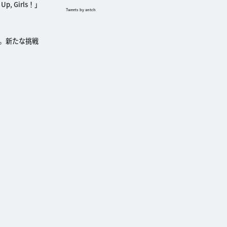
Girls！」
Tweets by antch
分。新たな挑戦