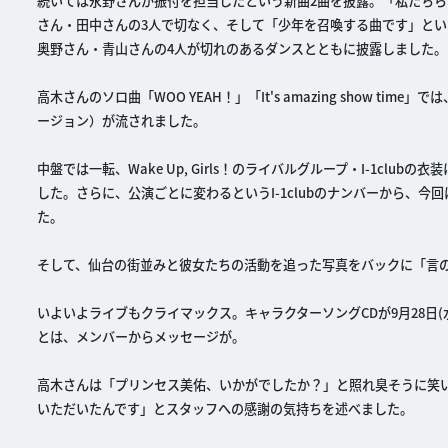
続いては永野さんが振付を担当したという新曲2曲を披露。「私たちら
さん・田中さんの3人で切なく、そして「少年を召喚する曲です」という思わ
奥野さん・青山さんの4人が切れのあるダンスとともに披露しました。
高木さんのソロ曲「WOO YEAH！」「It's amazing show
ージョン）が流されました。
中盤では一転、Wake Up, Girls！のライバルグループ・I-1c
した。さらに、公演ごとに変わるというI-1clubのナンバーから、
た。
そして、仙台の街並みと彼女たちの活動を追った写真をバックに「言の
いよいよライブもクライマックス。キャラクターソングCDが9月28日
とは、メンバーからメッセージが。
高木さんは「プリンセス美佑、いかがでしたか？」と照れ臭そうに笑
いただいたんです」とスタッフへの感謝の気持ちを述べました。