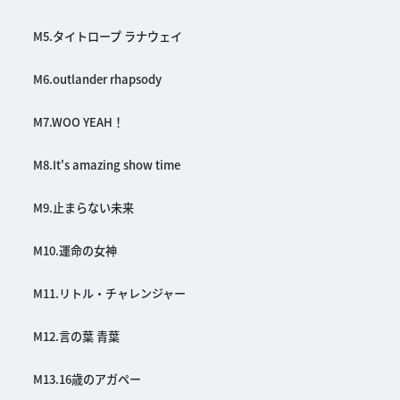
M5.タイトロープ ラナウェイ
M6.outlander rhapsody
M7.WOO YEAH！
M8.It's amazing show time
M9.止まらない未来
M10.運命の女神
M11.リトル・チャレンジャー
M12.言の葉 青葉
M13.16歳のアガペー