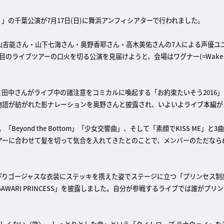
どごめんね！」の千葉公演が7月17日(日)に舞浜アンフィシアターで行われました。
ん・青山吉能さん・山下七海さん・奥野香耶さん・高木美佑さんの7人による声優ユニ
イブツアーの口火を切る公演を見届けようと、会場はワグナー(=Wake Up, 
田中さんがライブ中の諸注意をコミカルに喚起する「お約束たいそう2016
物語が紡がれた影ナレーションを奥野さんと披露され、いよいよライブ本編が
yond the Bottom」「少女交響曲」、そして「素顔でKISS ME」と3
アーに合わせて髪を切って気合を入れてきたとのことで、メンバーのただなら
ぴりゴージャスな衣装にステッキを携えた姿でステージに立つ「プリンセス制
WARI PRINCESS」を披露しました。自分が参戦するライブでは誰がプリ