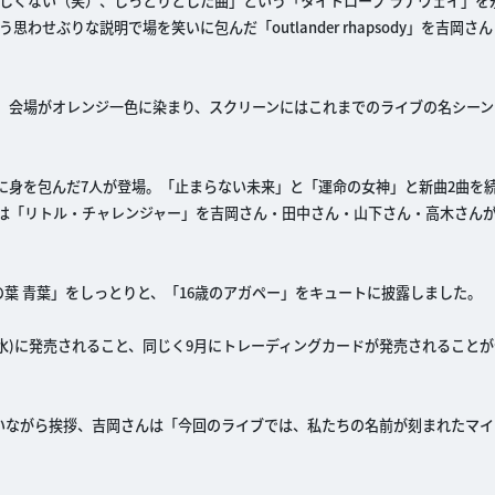
しくない（笑）、しっとりとした曲」という「タイトロープ ラナウェイ」を
せぶりな説明で場を笑いに包んだ「outlander rhapsody」を吉岡さ
 time」では、会場がオレンジ一色に染まり、スクリーンにはこれまでのライブの名シ
lubの衣装に身を包んだ7人が登場。「止まらない未来」と「運命の女神」と新曲2曲
今回は「リトル・チャレンジャー」を吉岡さん・田中さん・山下さん・高木さん
葉 青葉」をしっとりと、「16歳のアガペー」をキュートに披露しました。
(水)に発売されること、同じく9月にトレーディングカードが発売されること
いながら挨拶、吉岡さんは「今回のライブでは、私たちの名前が刻まれたマイ