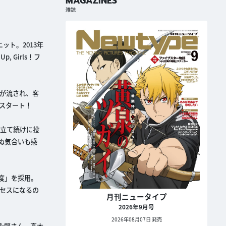
MAGAZINES
雑誌
ット。2013年
Girls！フ
」が流され、客
スタート！
曲立て続けに投
ぬ気合いも感
度」を採用。
ンセスになるの
月刊ニュータイプ
2026年9月号
2026年08月07日 発売