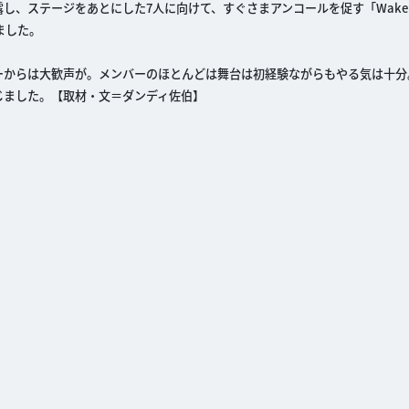
ステージをあとにした7人に向けて、すぐさまアンコールを促す「Wake Up, 
しました。
、ワグナーからは大歓声が。メンバーのほとんどは舞台は初経験ながらもやる気は十
じました。【取材・文＝ダンディ佐伯】