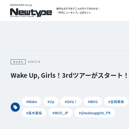
新作＆おすすめアニメのすべてがわかる！
「月刊ニュータイプ」公式サイト
キャスト
2016.07.18
Wake Up, Girls！3rdツアーがス
#Wake
#Up
#Girls！
#WUG
#吉岡茉祐
#高木美佑
#WUG_JP
#@wakeupgirls_PR