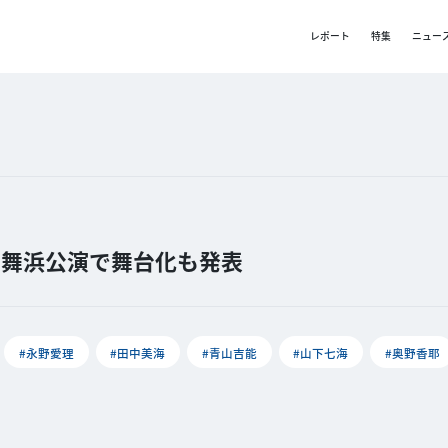
レポート
特集
ニュー
タート！舞浜公演で舞台化も発表
#永野愛理
#田中美海
#青山吉能
#山下七海
#奥野香耶