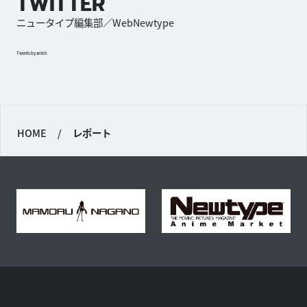
TWITTER
ニュータイプ編集部／WebNewtype
Tweets by antch
HOME
/
レポート