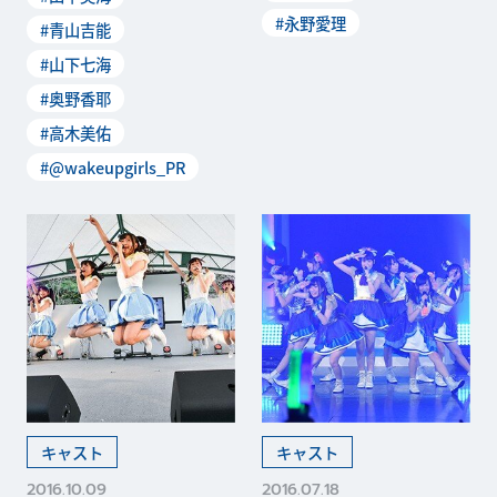
#永野愛理
#青山吉能
#山下七海
#奥野香耶
#高木美佑
#@wakeupgirls_PR
キャスト
キャスト
2016.10.09
2016.07.18