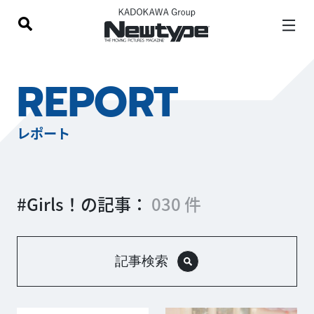
REPORT
レポート
#Girls！の記事：
030 件
記事検索