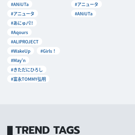
#ANiUTa
#アニュータ
ニソンまみれ”の
聴き放題サービス“
#アニュータ
#ANiUTa
#あにゅパ!!
#Aqours
#ALIPROJECT
#WakeUp
#Girls！
#May‘n
#きただにひろし
#富永TOMMY弘明
TREND TAGS