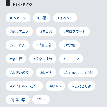
トレンドタグ
#TVアニメ
#声優
#イベント
#劇場アニメ
#アニメ
#声優アワード
#石川界人
#内田真礼
#本渡楓
#悠木碧
#温泉むすめ
#アニソン
#水瀬いのり
#雨宮天
#AnimeJapan2016
#アイドルマスター
#I☆Ris
#黒沢ともよ
#小澤亜李
#Fate