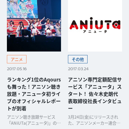
アニメ
その他
2017.05.16
2017.03.24
ランキング1位のAqours
アニソン専門定額配信サ
も舞った！アニソン聴き
ービス「アニュータ」ス
放題・アニュータ初ライ
タート！ 佐々木史朗代
ブのオフィシャルレポー
表取締役社長インタビュ
トが到着
ー
アニソン聴き放題サービス
3月24日(金)にリリースされ
「ANiUTa(アニュータ)」のサ
た、アニソンメーカー連合に
ービス開始を記念した、“ア
よる世界最大のアニソン定額