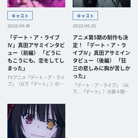
キャスト
キャスト
2022.06.18
2022.06.25
「デート・ア・ライブ
アニメ第5期の制作も決
Ⅳ」真田アサミインタビ
定！ 「デート・ア・ラ
ュー（前編） 「どうに
イブⅣ」真田アサミイン
もこうにも、恋をしてし
タビュー（後編） 「狂
まった」
三の悲しみに胸が苦しか
った」
TVアニメ「デート・ア・ライ
ブ」（以下「デート」）の第
「デート・ア・ライブ」（以
４期「デート・ア・ライブI
下、「デート」）の第４期
V」が好評放送中です
「デート・ア・ライブIV」が
最終回を迎え、TVアニ