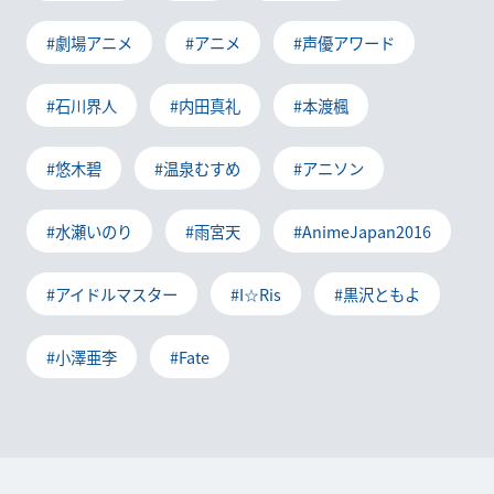
#劇場アニメ
#アニメ
#声優アワード
#石川界人
#内田真礼
#本渡楓
#悠木碧
#温泉むすめ
#アニソン
#水瀬いのり
#雨宮天
#AnimeJapan2016
#アイドルマスター
#I☆Ris
#黒沢ともよ
#小澤亜李
#Fate