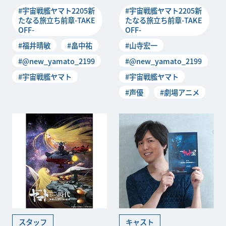
本を担当した福井晴敏さん(C)
メ「宇宙戦艦ヤマト2205 新
#宇宙戦艦ヤマト2205新
#宇宙戦艦ヤマト2205新
西﨑義展/宇宙戦艦
たなる旅立
たなる旅立ち前章-TAKE
たなる旅立ち前章-TAKE
OFF-
OFF-
#福井晴敏
#畠中祐
#山寺宏一
#@new_yamato_2199
#@new_yamato_2199
#宇宙戦艦ヤマト
#宇宙戦艦ヤマト
#声優
#劇場アニメ
スタッフ
キャスト