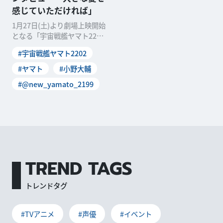
感じていただければ」
1月27日(土)より劇場上映開始
となる「宇宙戦艦ヤマト2202
愛の戦士たち」第四章「天
#宇宙戦艦ヤマト2202
命篇」を前に
#ヤマト
#小野大輔
#@new_yamato_2199
TREND TAGS
トレンドタグ
#TVアニメ
#声優
#イベント