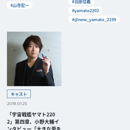
#羽原信義
#山寺宏一
#yamato2202
#@new_yamato_2199
キャスト
2018.01.25
「宇宙戦艦ヤマト220
2」第四章、小野大輔イ
ンタビュー「大きな愛を