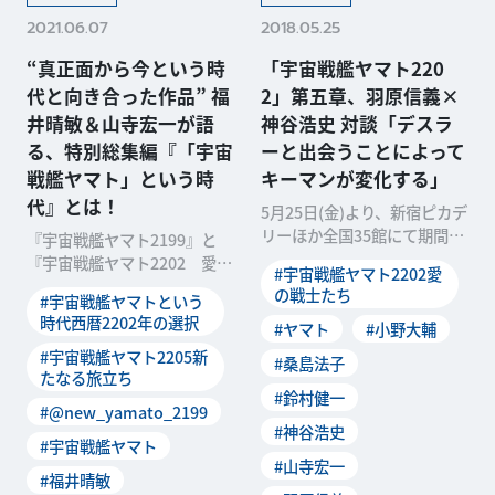
2021.06.07
2018.05.25
“真正面から今という時
「宇宙戦艦ヤマト220
代と向き合った作品” 福
2」第五章、羽原信義×
井晴敏＆山寺宏一が語
神谷浩史 対談「デスラ
る、特別総集編『「宇宙
ーと出会うことによって
戦艦ヤマト」という時
キーマンが変化する」
代』とは！
5月25日(金)より、新宿ピカデ
リーほか全国35館にて期間限
『宇宙戦艦ヤマト2199』と
定劇場上映している、「宇宙
『宇宙戦艦ヤマト2202 愛の
#宇宙戦艦ヤマト2202愛
戦艦ヤマト22
戦士たち』、両シリーズを新
の戦士たち
#宇宙戦艦ヤマトという
たな切り口で再構
時代西暦2202年の選択
#ヤマト
#小野大輔
#宇宙戦艦ヤマト2205新
#桑島法子
たなる旅立ち
#鈴村健一
#@new_yamato_2199
#神谷浩史
#宇宙戦艦ヤマト
#山寺宏一
#福井晴敏