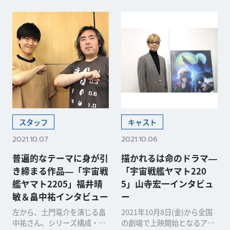
スタッフ
キャスト
2021.10.07
2021.10.06
普遍的なテーマに身が引
描かれるは命のドラマ―
き締まる作品―「宇宙戦
「宇宙戦艦ヤマト220
艦ヤマト2205」福井晴
5」山寺宏一インタビュ
敏＆畠中祐インタビュー
ー
左から、土門竜介を演じる畠
2021年10月8日(金)から全国
中祐さん、シリーズ構成・脚
の劇場で上映開始となるアニ