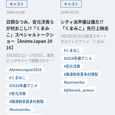
キャスト
キャスト
2016.03.26
2016.03.21
日岡なつみ、安元洋貴ら
シティ派声優は誰だ!?
が村おこし!?「くまみ
「くまみこ」先行上映会
こ」スペシャルトークシ
4月3日(日)から放送スタート
ョー【AnimeJapan 20
するテレビアニメ「くまみ
こ」の先行上映イベントが3
16】
#くまみこ
月5日(土)、東京・
3月26日(土)・27日(日)、東京
#2016年春アニメ
ビッグサイトで開催されてい
る日本最大級のアニメイベン
#安元洋貴
#AnimeJapan2016
ト「Anim
#興津和幸喜多村英梨
#くまみこ
#kumamiko
#2016年春アニメ
#@kmmk_anime
#安元洋貴
#興津和幸喜多村英梨
#kumamiko