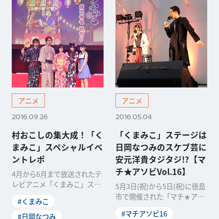
アニメ
アニメ
2016.09.26
2016.05.04
村おこしの集大成！「く
「くまみこ」ステージは
まみこ」スペシャルイベ
日岡なつみのスケブ芸に
ントレポ
安元洋貴タジタジ!?【マ
チ★アソビVol.16】
4月から6月まで放送されたテ
レビアニメ「くまみこ」スペ
5月3日(祝)から5日(祝)に徳島
シャルイベント「熊出神社 秋
市で開催された「マチ★アソ
#くまみこ
祭り」が、9月11
ビVol.16」。3日の両国橋西
#マチアソビ16
#日岡なつみ
公園で、