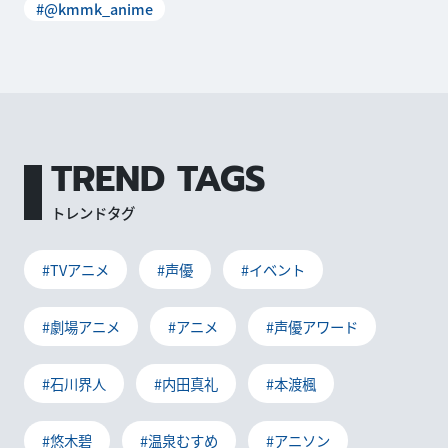
#@kmmk_anime
TREND TAGS
トレンドタグ
#TVアニメ
#声優
#イベント
#劇場アニメ
#アニメ
#声優アワード
#石川界人
#内田真礼
#本渡楓
#悠木碧
#温泉むすめ
#アニソン