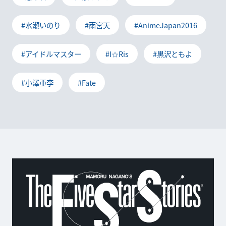
#水瀬いのり
#雨宮天
#AnimeJapan2016
#アイドルマスター
#I☆Ris
#黒沢ともよ
#小澤亜李
#Fate