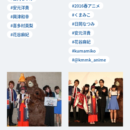
#2016春アニメ
#安元洋貴
#くまみこ
#興津和幸
#日岡なつみ
#喜多村英梨
#安元洋貴
#花谷麻妃
#花谷麻妃
#kumamiko
#@kmmk_anime