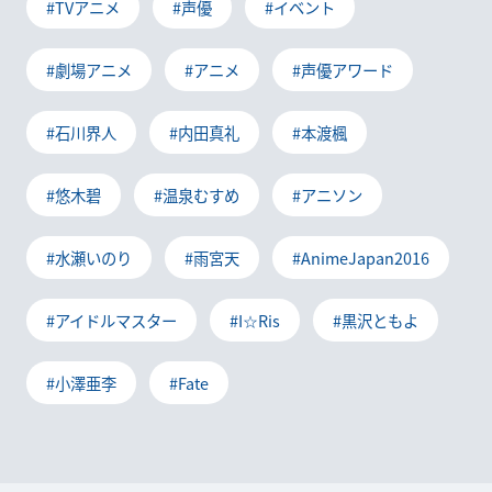
#TVアニメ
#声優
#イベント
#劇場アニメ
#アニメ
#声優アワード
#石川界人
#内田真礼
#本渡楓
#悠木碧
#温泉むすめ
#アニソン
#水瀬いのり
#雨宮天
#AnimeJapan2016
#アイドルマスター
#I☆Ris
#黒沢ともよ
#小澤亜李
#Fate