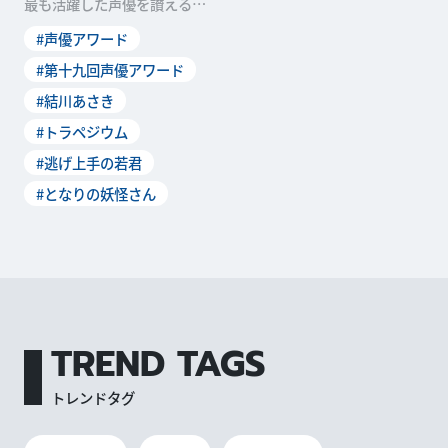
最も活躍した声優を讃える
「第十九回 声優アワード」の
#声優アワード
受賞者が発表されました。本
稿では、新人声優賞を受賞し
#第十九回声優アワード
た結川あさきさんのオフィシ
#結川あさき
ャルインタビューをお届けし
ます。 ――新人声優...
#トラペジウム
#逃げ上手の若君
#となりの妖怪さん
TREND TAGS
トレンドタグ