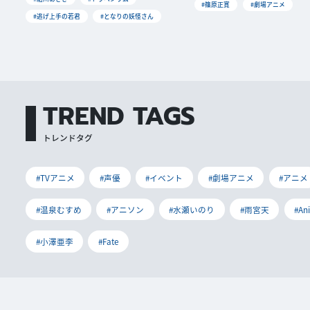
#篠原正寛
#劇場アニメ
#逃げ上手の若君
#となりの妖怪さん
TREND TAGS
トレンドタグ
#TVアニメ
#声優
#イベント
#劇場アニメ
#アニメ
#温泉むすめ
#アニソン
#水瀬いのり
#雨宮天
#An
#小澤亜李
#Fate