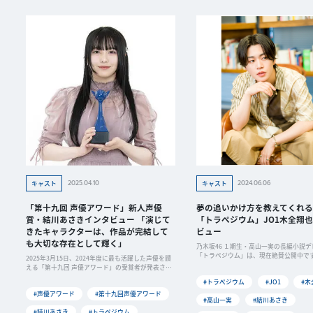
2025.04.10
2024.06.06
キャスト
キャスト
「第十九回 声優アワード」新人声優
夢の追いかけ方を教えてくれる
賞・結川あさきインタビュー 「演じて
「トラぺジウム」JO1木全翔
きたキャラクターは、作品が完結して
ビュー
も大切な存在として輝く」
乃木坂46 １期生・高山一実の長編小説
「トラペジウム」は、現在絶賛公開中で
2025年3月15日、2024年度に最も活躍した声優を讃
公・東ゆう役には結川あさきさん、ゆう
える「第十九回 声優アワード」の受賞者が発表され
アイドルグループ〝東西南北〟には、大
ました。本稿では、新人声優賞を受賞した結川あさ
#トラぺジウム
#JO1
#木
役・羊宮妃那さん、...
きさんのオフィシャルインタビューをお届けしま
#声優アワード
#第十九回声優アワード
す。 ――新人声優...
#高山一実
#結川あさき
#結川あさき
#トラペジウム