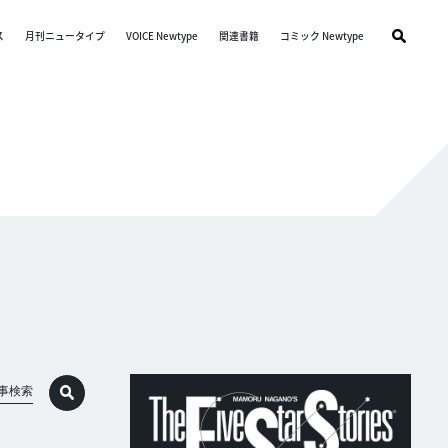
ス
月刊ニュータイプ
VOICE Newtype
関連書籍
コミック Newtype
事検索