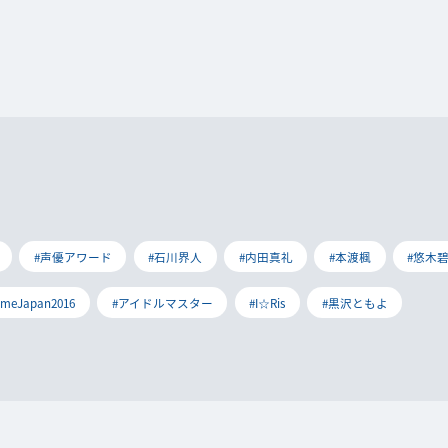
#声優アワード
#石川界人
#内田真礼
#本渡楓
#悠木
imeJapan2016
#アイドルマスター
#I☆Ris
#黒沢ともよ