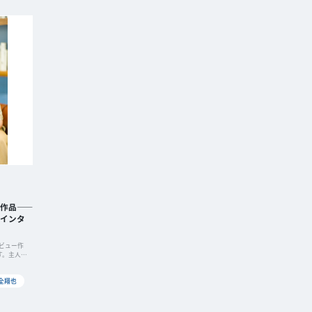
作品——
也インタ
デビュー作
す。主人
が結成する
河くるみ
全翔也