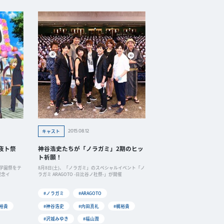
2015.08.12
キャスト
「夜ト祭
神谷浩史たちが「ノラガミ」2期のヒッ
ト祈願！
、学園祭をテ
8月8日(土)、「ノラガミ」のスペシャルイベント「ノ
記念イ
ラガミ ARAGOTO -日比谷ノ杜祭-」が開催
#ノラガミ
#ARAGOTO
裕貴
#神谷浩史
#内田真礼
#梶裕貴
#沢城みゆき
#福山潤