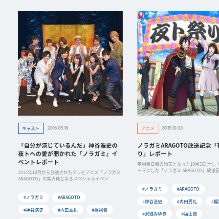
2016.05.16
2015.10.03
キャスト
アニメ
「自分が演じているんだ」神谷浩史の
ノラガミARAGOTO放送記念
夜トへの愛が聞かれた「ノラガミ」イ
り」レポート
ベントレポート
学園祭日和の晴天となった10月3日(土)
ーマにした「ノラガミ ARAGOTO」放送
2015年10月から放送されたテレビアニメ「ノラガミ
ARAGOTO」の集大成となるスペシャルイベン
#ノラガミ
#ARAGOTO
#ノラガミ
#ARAGOTO
#神谷浩史
#内田真礼
#梶
#神谷浩史
#内田真礼
#梶裕貴
#沢城みゆき
#福山潤