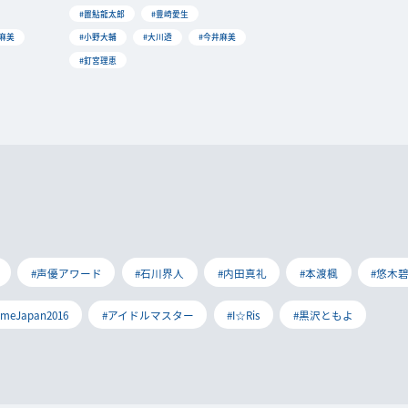
#置鮎龍太郎
#豊崎愛生
麻美
#小野大輔
#大川透
#今井麻美
#釘宮理恵
#声優アワード
#石川界人
#内田真礼
#本渡楓
#悠木
imeJapan2016
#アイドルマスター
#I☆Ris
#黒沢ともよ