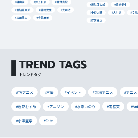
#福山潤
#井上和彦
#星野貴紀
#置鮎龍太郎
#豊崎愛生
#置鮎龍太郎
#豊崎愛生
#大川透
#小野大輔
#大川透
#今井
#石川界人
#今井麻美
#釘宮理恵
TREND TAGS
トレンドタグ
#TVアニメ
#声優
#イベント
#劇場アニメ
#アニメ
#温泉むすめ
#アニソン
#水瀬いのり
#雨宮天
#An
#小澤亜李
#Fate