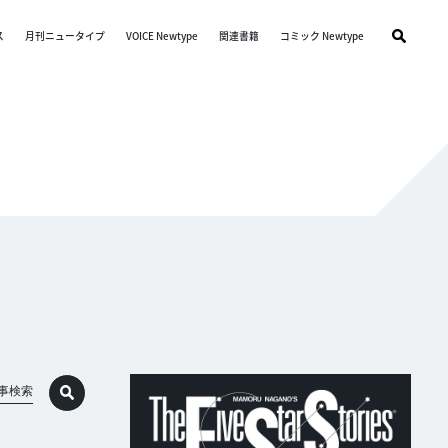
ス
月刊ニュータイプ
VOICE Newtype
関連書籍
コミック Newtype
事検索