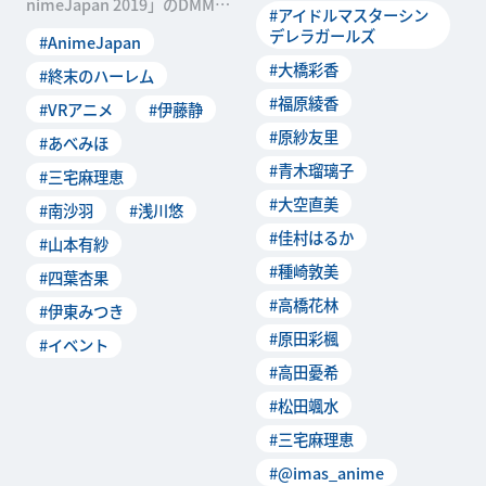
nimeJapan 2019」のDMM p
#アイドルマスターシン
CIND
icturesステージにて
デレラガールズ
#AnimeJapan
#大橋彩香
#終末のハーレム
#福原綾香
#VRアニメ
#伊藤静
#原紗友里
#あべみほ
#青木瑠璃子
#三宅麻理恵
#大空直美
#南沙羽
#浅川悠
#佳村はるか
#山本有紗
#種崎敦美
#四葉杏果
#高橋花林
#伊東みつき
#原田彩楓
#イベント
#高田憂希
#松田颯水
#三宅麻理恵
#@imas_anime