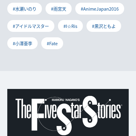
#水瀬いのり
#雨宮天
#AnimeJapan2016
#アイドルマスター
#I☆Ris
#黒沢ともよ
#小澤亜李
#Fate