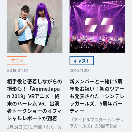
アニメ
キャスト
2019.04.01
2016.11.20
相手役と密着しながらの
新メンバーと一緒に5周
撮影も！「AnimeJapa
年をお祝い！初のツアー
n 2019」VRアニメ「終
も発表された「シンデレ
末のハーレム VR」出演
ラガールズ」5周年パー
者トークショーのオフィ
ティー
シャルレポートが到着
「アイドルマスター シンデレ
ラガールズ」の5周年を記念
3月24日(日)に開催された「A
して、「THE IDOLM@STER