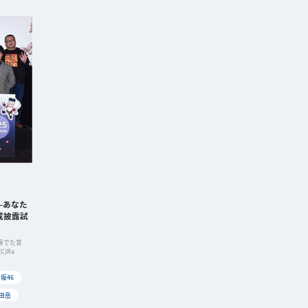
 -あなた
成披露試
の奏でた音
)Ra
坂46
田岳