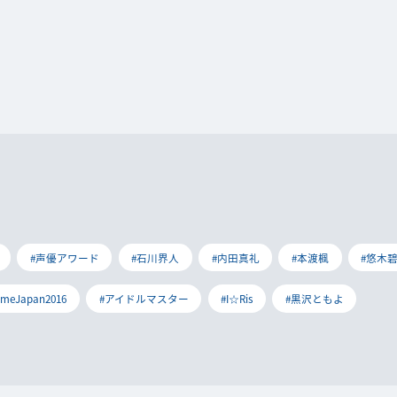
#声優アワード
#石川界人
#内田真礼
#本渡楓
#悠木
imeJapan2016
#アイドルマスター
#I☆Ris
#黒沢ともよ