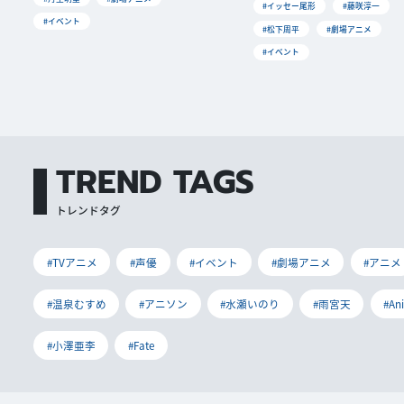
#イッセー尾形
#藤咲淳一
#イベント
#松下周平
#劇場アニメ
#イベント
TREND TAGS
トレンドタグ
#TVアニメ
#声優
#イベント
#劇場アニメ
#アニメ
#温泉むすめ
#アニソン
#水瀬いのり
#雨宮天
#An
#小澤亜李
#Fate