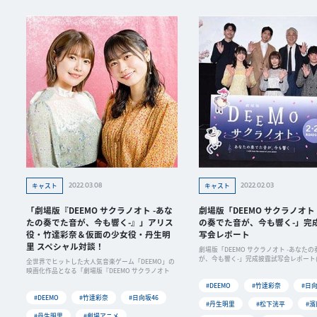
2022.03.08
2022.02.03
キャスト
キャスト
「劇場版『DEEMO サクラノオト -あな
劇場版「DEEMO サクラノオト
たの奏でた音が、今も響く-』」アリス
の奏でた音が、今も響く-」完
役・竹達彩奈＆仮面の少女役・丹生明
写会レポート
里 スペシャル対談！
劇場版「DEEMO サクラノオト -あなた
が、今も響く-」完成披露試写会レポート(C
全世界でヒットした大人気音楽ゲーム「DEEMO」の
映画化作品となる「劇場版『DEEMO サクラノオト
#DEEMO
#竹達彩奈
#日向
#DEEMO
#竹達彩奈
#日向坂46
#丹生明里
#松下洸平
#濱
#丹生明里
#劇場アニメ