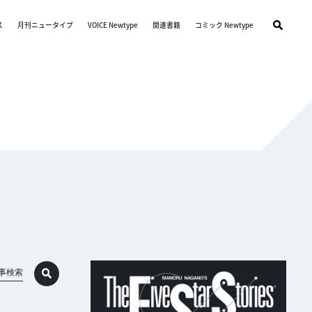
ス
月刊ニュータイプ
VOICE Newtype
関連書籍
コミック Newtype
事検索