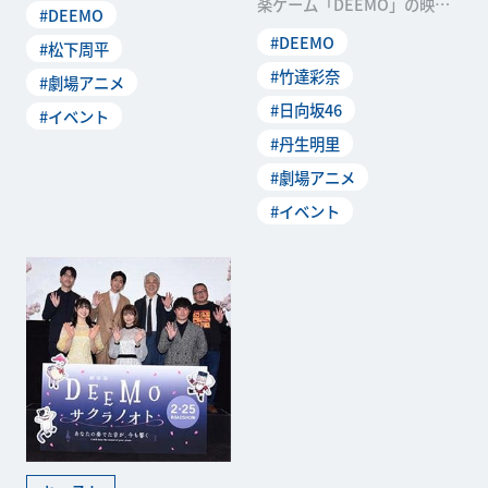
楽ゲーム「DEEMO」の映画
#DEEMO
MO サクラノオト
化作品となる「劇場版『DEE
#DEEMO
#松下周平
MO サクラノオト
#竹達彩奈
#劇場アニメ
#日向坂46
#イベント
#丹生明里
#劇場アニメ
#イベント