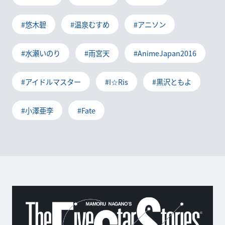
#悠木碧
#温泉むすめ
#アニソン
#水瀬いのり
#雨宮天
#AnimeJapan2016
#アイドルマスター
#I☆Ris
#黒沢ともよ
#小澤亜李
#Fate