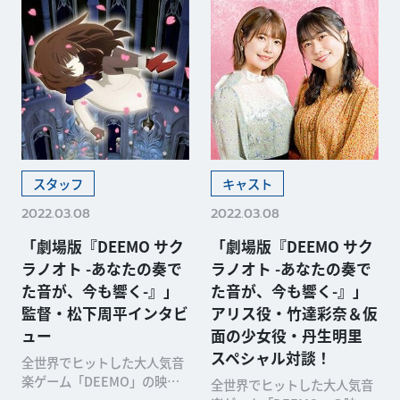
スタッフ
キャスト
2022.03.08
2022.03.08
「劇場版『DEEMO サク
「劇場版『DEEMO サク
ラノオト -あなたの奏で
ラノオト -あなたの奏で
た音が、今も響く-』」
た音が、今も響く-』」
監督・松下周平インタビ
アリス役・竹達彩奈＆仮
ュー
面の少女役・丹生明里
スペシャル対談！
全世界でヒットした大人気音
楽ゲーム「DEEMO」の映画
全世界でヒットした大人気音
化作品となる「劇場版『DEE