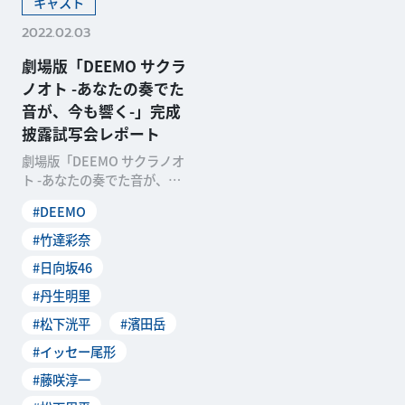
キャスト
2022.02.03
劇場版「DEEMO サクラ
ノオト -あなたの奏でた
音が、今も響く-」完成
披露試写会レポート
劇場版「DEEMO サクラノオ
ト -あなたの奏でた音が、今
も響く-」完成披露試写会レポ
#DEEMO
ート(C)Ra
#竹達彩奈
#日向坂46
#丹生明里
#松下洸平
#濱田岳
#イッセー尾形
#藤咲淳一