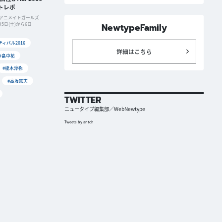
トレポ
アニメイトガールズ
5日(土)から6日
NewtypeFamily
ィバル2016
詳細はこちら
#畠中祐
#榎木淳弥
#高坂篤志
TWITTER
ニュータイプ編集部／WebNewtype
Tweets by antch