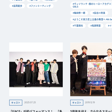
#ヴィジランテ -僕のヒーローアカデミア 
#長岡龍歩
#ファンミーティング
GALS-
#梅田修一朗
#長谷川育美
#ようこそ実力至上主義の教室へ 4th Se
#千葉翔也
#鬼頭明里
#
2025.07.25
2019.12.19
キャスト
キャスト
「F/ACE」が初パフォーマンス！ 「多
5周年を迎え、さらなるステー