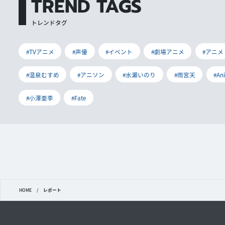
TREND TAGS
トレンドタグ
#TVアニメ
#声優
#イベント
#劇場アニメ
#アニメ
#温泉むすめ
#アニソン
#水瀬いのり
#雨宮天
#An
#小澤亜李
#Fate
HOME
/
レポート