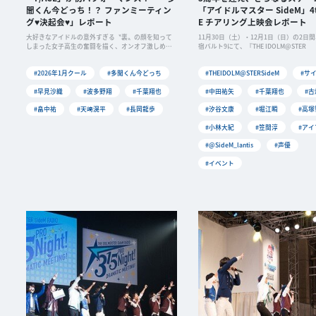
聞くん今どっち！？ ファンミーティン
「アイドルマスター SideM」4th
グ♥決起会♥」レポート
E チアリング上映会レポート
大好きなアイドルの意外すぎる〝裏〟の顔を知って
11月30日（土）・12月1日（日）の2日
しまった女子高生の奮闘を描く、オンオフ激しめ×
宿バルト9にて、『THE IDOLM@STER
推し活ラブコメ作品「多聞くん今どっち！？」の初
めてのイベント「ファンミーティング♥決起会♥」
#2026年1月クール
#多聞くん今どっち
#THEIDOLM@STERSideM
#サ
が、６月22日（日...
#早見沙織
#波多野翔
#千葉翔也
#中田祐矢
#千葉翔也
#
#畠中祐
#天﨑滉平
#長岡龍歩
#汐谷文康
#堀江瞬
#高塚
#小林大紀
#笠間淳
#アイ
#@SideM_lantis
#声優
#イベント