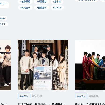
#波多野翔
#千葉翔也
#畠中祐
ILLE
#天﨑滉平
#長岡龍歩
#AJ2026
ason
イベント
2017.03.30
2016.11.06
キャスト
キャスト
ジへ！
岸誠二監督、千葉翔也、小原好美らキ
畠中祐、八代拓ら8人の個