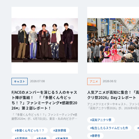
2026.07.08
2026.06.12
キャスト
アニメ
F/ACEのメンバーを演じる５人のキャス
人気アニメが高知に集合！「
ト陣が集結！ 『「多聞くん今どっ
クリ祭2026」Day２レポート
ち！？」ファンミーティング♥感謝祭20
アニメクリエイターやキャスト、ファン
26♥』第２部レポート！
「高知アニクリ祭2026」が、2026年4月1
にわたって開催されました。「高知での
『「多聞くん今どっち！？」ファンミーティング♥感
基盤の創造」をミッションに掲げる「高
謝祭2026♥』が、6月7日(日)、東京・丸の内ピカデリ
#高知アニクリ祭
リエイター聖地プ...
ーで開催されました。当日はF/ACEのメンバーを演じ
る５人のキャスト陣が集結し、アニメの振り返りト
#転生したらスライムだった件
#多聞くん今どっち！？
#波多野翔
ークやスペ...
#春野杏
#千葉翔也
#畠中祐
#天﨑滉平