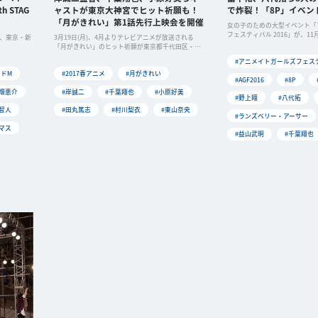
 STAG
ャストが東京大神宮でヒット祈願も！
で炸裂！「8P」イベン
「月がきれい」第1話先行上映会を開催
女の子のための大型イベント「
フェスティバル 2016」が、11月
間、東京・新
3月19日(月)、4月よりテレビアニメが放送される
「月がきれい」のヒット祈願が東京都千代田区・東
京大
#アニメイトガールズフェステ
イドM
#2017春アニメ
#月がきれい
#AGF2016
#8P
古畑恵介
#岸誠二
#千葉翔也
#小原好美
#野上翔
#八代拓
智人
#田丸篤志
#村川梨衣
#東山奈央
#ランズベリー・アーサー
マス
#益山武明
#千葉翔也