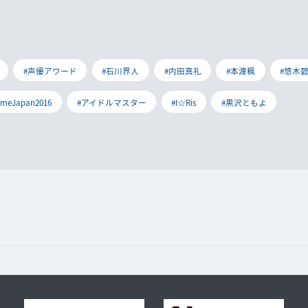
#声優アワード
#石川界人
#内田真礼
#本渡楓
#悠木
imeJapan2016
#アイドルマスター
#I☆Ris
#黒沢ともよ