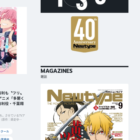
MAGAZINES
雑誌
桜利も〝フリ〟
アニメ「多聞く
桜利役・千葉翔
ち〟させているTVア
（原作：師走ゆ
プ４月号「多聞くん
なかったお話をWebN
1月クール
千葉翔也