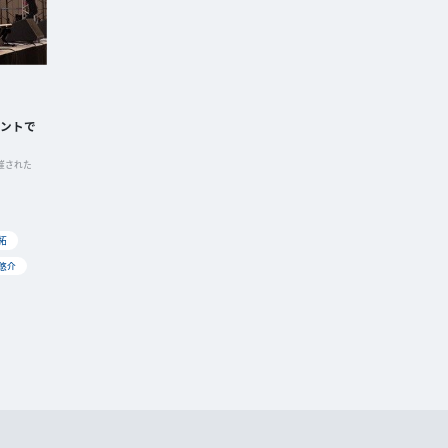
ベントで
開催された
拓
悠介