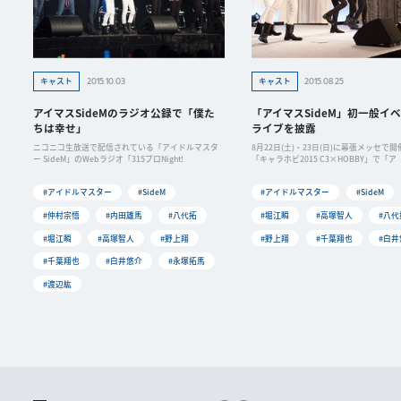
2015.10.03
2015.08.25
キャスト
キャスト
アイマスSideMのラジオ公録で「僕た
「アイマスSideM」初一般イ
ちは幸せ」
ライブを披露
ニコニコ生放送で配信されている「アイドルマスタ
8月22日(土)・23日(日)に幕張メッセで
ー SideM」のWebラジオ「315プロNight!
「キャラホビ2015 C3×HOBBY」で「ア
#アイドルマスター
#SideM
#アイドルマスター
#SideM
#仲村宗悟
#内田雄馬
#八代拓
#堀江瞬
#高塚智人
#八代
#堀江瞬
#高塚智人
#野上翔
#野上翔
#千葉翔也
#白井
#千葉翔也
#白井悠介
#永塚拓馬
#渡辺紘