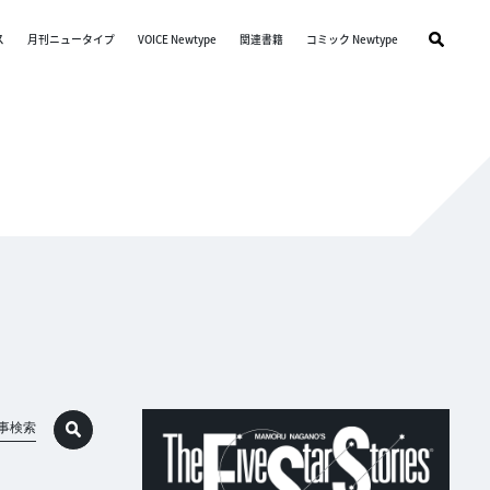
ス
月刊ニュータイプ
VOICE Newtype
関連書籍
コミック Newtype
事検索