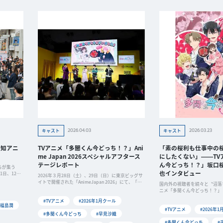
2026.04.03
2026.03.23
キャスト
キャスト
高知アニ
TVアニメ「多聞くん今どっち！？」Ani
「素の桜利も仕事中の
me Japan 2026スペシャルアフタース
にしたくない」――TV
テージレポート
ん今どっち！？」坂口
らが集う
也インタビュー
1日、12日
2026年３月28日（土）、29日（日）に東京ビッグサ
アニメ産業
イトで開催された「AnimeJapan 2026」にて、「多
国内外の視聴者を続々と〝沼落
知アニメク
聞くん今どっち！？」スペシャルアフターステージ
ニメ「多聞くん今どっち！？」
が行なわれました。最終話から一夜明けたばかりの
き）。発売中の月刊ニュータイ
#TVアニメ
#2026年1月クール
興奮が冷めやら...
今どっち！？」特集で載せきれ
#福島潤
#TVアニメ
#2026年
ewtypeでご紹介し...
#多聞くん今どっち
#早見沙織
#多聞くん今どっち
#