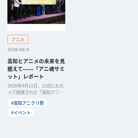
アニメ
2026.06.11
高知とアニメの未来を見
据えて――「アニ魂サミ
ット」レポート
2026年4月11日、12日にわた
って開催された「高知アニク
リ祭2026」。2022年に発足
#高知アニクリ祭
した「高知アニメクリエイタ
ー聖地プロジェクト」の一環
#イベント
で、「高知でのアニメ産業基
盤の創造」をミッションに掲
げています。５年目...