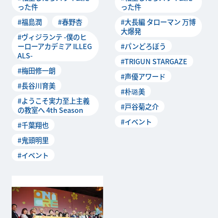
メ産業基盤の創造」をミッシ
メ産業基盤の創造」をミッシ
った件
った件
ョンに掲げる「高知アニメク
ョンに掲げる「高知アニメク
#福島潤
#春野杏
#大長編 タローマン 万博
リエイター聖地プ...
リエイター聖地プ...
大爆発
#ヴィジランテ -僕のヒ
ーローアカデミア ILLEG
#パンどろぼう
ALS-
#TRIGUN STARGAZE
#梅田修一朗
#声優アワード
#長谷川育美
#朴璐美
#ようこそ実力至上主義
#戸谷菊之介
の教室へ 4th Season
#イベント
#千葉翔也
#鬼頭明里
#イベント