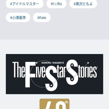
#アイドルマスター
#I☆Ris
#黒沢ともよ
#小澤亜李
#Fate