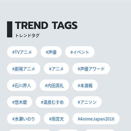
TREND TAGS
トレンドタグ
#TVアニメ
#声優
#イベント
#劇場アニメ
#アニメ
#声優アワード
#石川界人
#内田真礼
#本渡楓
#悠木碧
#温泉むすめ
#アニソン
#水瀬いのり
#雨宮天
#AnimeJapan2016