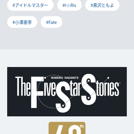
#アイドルマスター
#I☆Ris
#黒沢ともよ
#小澤亜李
#Fate