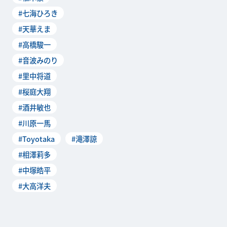
で開幕しました。千穐楽を迎
#七海ひろき
え大盛況のうちに幕を閉じた
舞台ですが、駆...
#天華えま
#高橋駿一
#音波みのり
#里中将道
#桜庭大翔
#酒井敏也
#川原一馬
#Toyotaka
#滝澤諒
#相澤莉多
#中塚皓平
#大高洋夫