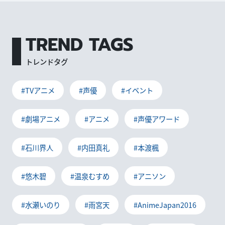
TREND TAGS
トレンドタグ
#TVアニメ
#声優
#イベント
#劇場アニメ
#アニメ
#声優アワード
#石川界人
#内田真礼
#本渡楓
#悠木碧
#温泉むすめ
#アニソン
#水瀬いのり
#雨宮天
#AnimeJapan2016