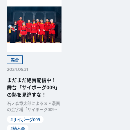
舞台
2024.05.31
まだまだ絶賛配信中！
舞台「サイボーグ009」
の熱を見逃すな！
石ノ森章太郎によるＳＦ漫画
の金字塔「サイボーグ009」
が、誕生から60周年を迎える
#サイボーグ009
ことを記念して初の舞台化！
５月18日、日本青年館ホール
#植木豪