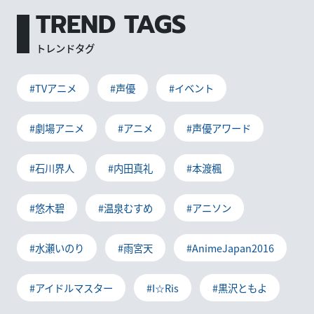
TREND TAGS
トレンドタグ
#TVアニメ
#声優
#イベント
#劇場アニメ
#アニメ
#声優アワード
#石川界人
#内田真礼
#本渡楓
#悠木碧
#温泉むすめ
#アニソン
#水瀬いのり
#雨宮天
#AnimeJapan2016
#アイドルマスター
#I☆Ris
#黒沢ともよ