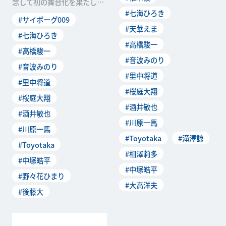
念して初の舞台化を果たした
で開幕しました。千穐楽を迎
石ノ森章太郎によるＳＦ漫画
#七海ひろき
え大盛況のうちに幕を閉じた
#サイボーグ009
の金字塔「サイボーグ00
舞台ですが、駆...
#天華えま
9」。漫画から飛び出してき
#七海ひろき
#高橋駿一
たかのようなサイボーグ戦士
#高橋駿一
たちとブラック・ゴーストの
#音波みのり
戦いは、大きな熱狂を...
#音波みのり
#里中将道
#里中将道
#桜庭大翔
#桜庭大翔
#酒井敏也
#酒井敏也
#川原一馬
#川原一馬
#Toyotaka
#滝澤諒
#Toyotaka
#相澤莉多
#中塚皓平
#中塚皓平
#野々花ひまり
#大高洋夫
#後藤大