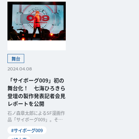
舞台
2024.04.08
「サイボーグ009」初の
舞台化！ 七海ひろきら
登壇の製作発表記者会見
レポートを公開
石ノ森章太郎によるSF漫画作
品「サイボーグ009」。その
誕生60周年を迎える今年、初
#サイボーグ009
の舞台化が決定しました。不
朽の名作の舞台化における詳