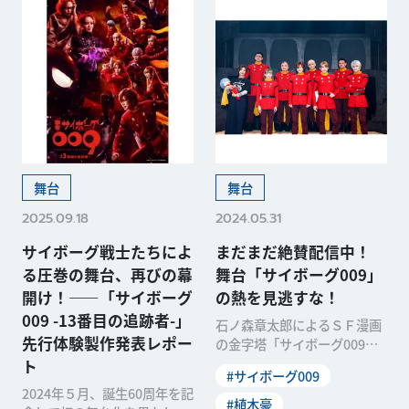
舞台
舞台
2025.09.18
2024.05.31
サイボーグ戦士たちによ
まだまだ絶賛配信中！
る圧巻の舞台、再びの幕
舞台「サイボーグ009」
開け！——「サイボーグ
の熱を見逃すな！
009 -13番目の追跡者-」
石ノ森章太郎によるＳＦ漫画
先行体験製作発表レポー
の金字塔「サイボーグ009」
が、誕生から60周年を迎える
ト
#サイボーグ009
ことを記念して初の舞台化！
2024年５月、誕生60周年を記
５月18日、日本青年館ホール
#植木豪