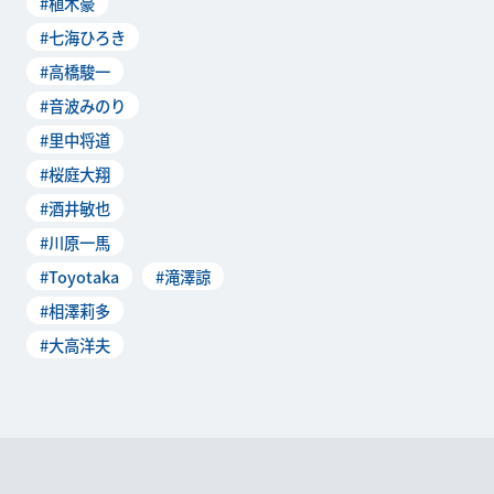
#植木豪
細は、3月25日に行なわれた
#七海ひろき
製作発表記者会見にて明らか
に。本稿ではその...
#高橋駿一
#音波みのり
#里中将道
#桜庭大翔
#酒井敏也
#川原一馬
#Toyotaka
#滝澤諒
#相澤莉多
#大高洋夫