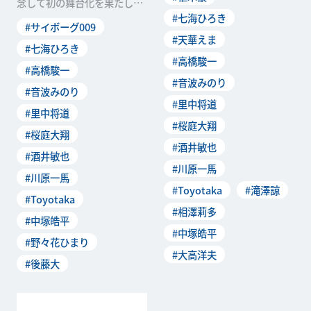
念して初の舞台化を果たした
で開幕しました。千穐楽を迎
石ノ森章太郎によるＳＦ漫画
#七海ひろき
え大盛況のうちに幕を閉じた
#サイボーグ009
の金字塔「サイボーグ00
舞台ですが、駆...
#天華えま
9」。漫画から飛び出してき
#七海ひろき
#高橋駿一
たかのようなサイボーグ戦士
#高橋駿一
たちとブラック・ゴーストの
#音波みのり
戦いは、大きな熱狂を...
#音波みのり
#里中将道
#里中将道
#桜庭大翔
#桜庭大翔
#酒井敏也
#酒井敏也
#川原一馬
#川原一馬
#Toyotaka
#滝澤諒
#Toyotaka
#相澤莉多
#中塚皓平
#中塚皓平
#野々花ひまり
#大高洋夫
#後藤大