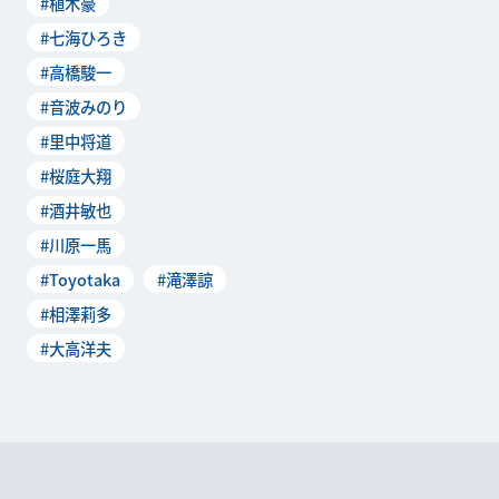
#植木豪
細は、3月25日に行なわれた
#七海ひろき
製作発表記者会見にて明らか
に。本稿ではその...
#高橋駿一
#音波みのり
#里中将道
#桜庭大翔
#酒井敏也
#川原一馬
#Toyotaka
#滝澤諒
#相澤莉多
#大高洋夫