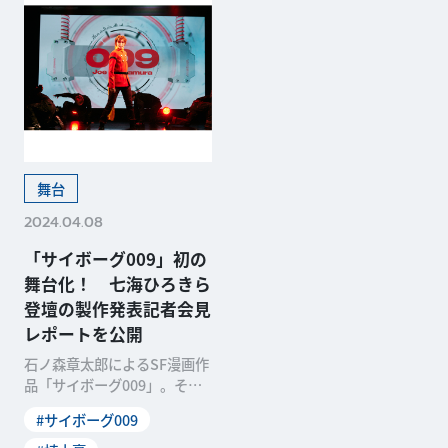
舞台
2024.04.08
「サイボーグ009」初の
舞台化！ 七海ひろきら
登壇の製作発表記者会見
レポートを公開
石ノ森章太郎によるSF漫画作
品「サイボーグ009」。その
誕生60周年を迎える今年、初
#サイボーグ009
の舞台化が決定しました。不
朽の名作の舞台化における詳