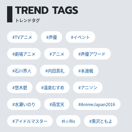
TREND TAGS
トレンドタグ
#TVアニメ
#声優
#イベント
#劇場アニメ
#アニメ
#声優アワード
#石川界人
#内田真礼
#本渡楓
#悠木碧
#温泉むすめ
#アニソン
#水瀬いのり
#雨宮天
#AnimeJapan2016
#アイドルマスター
#I☆Ris
#黒沢ともよ