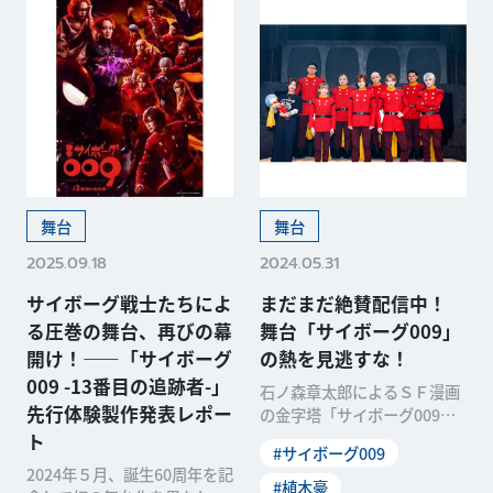
舞台
舞台
2025.09.18
2024.05.31
サイボーグ戦士たちによ
まだまだ絶賛配信中！
る圧巻の舞台、再びの幕
舞台「サイボーグ009」
開け！——「サイボーグ
の熱を見逃すな！
009 -13番目の追跡者-」
石ノ森章太郎によるＳＦ漫画
先行体験製作発表レポー
の金字塔「サイボーグ009」
が、誕生から60周年を迎える
ト
#サイボーグ009
ことを記念して初の舞台化！
2024年５月、誕生60周年を記
５月18日、日本青年館ホール
#植木豪