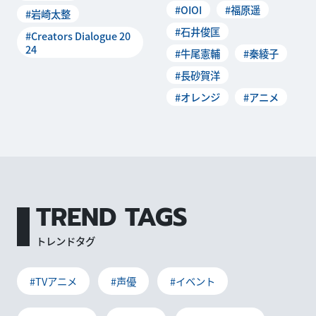
#OIOI
#福原遥
「Creators Dialogue 202
#岩崎太整
ープと東宝がタッグ
4」。現在発売中のニュータ
#石井俊匡
#Creators Dialogue 20
イプ３月号では「メタリッ
24
#牛尾憲輔
#秦綾子
ク・ルージュ」で音楽を...
#長砂賀洋
#オレンジ
#アニメ
TREND TAGS
トレンドタグ
#TVアニメ
#声優
#イベント