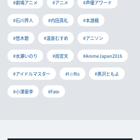
#劇場アニメ
#アニメ
#声優アワード
#石川界人
#内田真礼
#本渡楓
#悠木碧
#温泉むすめ
#アニソン
#水瀬いのり
#雨宮天
#AnimeJapan2016
#アイドルマスター
#I☆Ris
#黒沢ともよ
#小澤亜李
#Fate