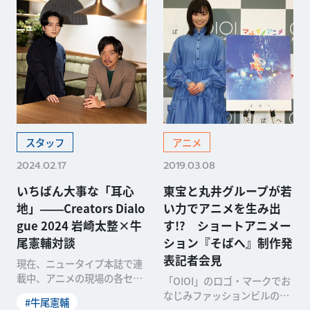
スタッフ
アニメ
2024.02.17
2019.03.08
いちばん大事な「耳心
東宝と丸井グループが若
地」――Creators Dialo
い力でアニメを生み出
gue 2024 岩崎太整×牛
す!? ショートアニメー
尾憲輔対談
ション『そばへ』制作発
表記者会見
現在、ニュータイプ本誌で連
載中、アニメの現場の各セク
「OIOI」のロゴ・マークでお
ションのクリエイターが対峙
なじみファッションビルの丸
#牛尾憲輔
し、現状について話し合う
井などを傘下に持つ丸井グル