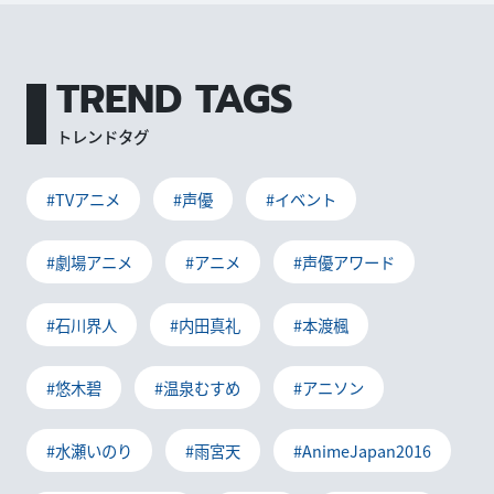
TREND TAGS
トレンドタグ
#TVアニメ
#声優
#イベント
#劇場アニメ
#アニメ
#声優アワード
#石川界人
#内田真礼
#本渡楓
#悠木碧
#温泉むすめ
#アニソン
#水瀬いのり
#雨宮天
#AnimeJapan2016