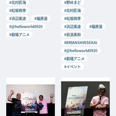
#北村匠海
#野﨑まど
#松坂桃李
#北村匠海
#浜辺美波
#福原遥
#松坂桃李
#@helloworld0920
#浜辺美波
#福原遥
#劇場アニメ
#岩浪美和
#BRIANSHINSEKAI
#@helloworld0920
#劇場アニメ
#イベント