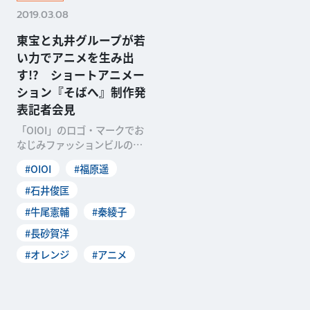
2019.03.08
東宝と丸井グループが若
い力でアニメを生み出
す!? ショートアニメー
ション『そばへ』制作発
表記者会見
「OIOI」のロゴ・マークでお
なじみファッションビルの丸
井などを傘下に持つ丸井グル
#OIOI
#福原遥
ープと東宝がタッグ
#石井俊匡
#牛尾憲輔
#秦綾子
#長砂賀洋
#オレンジ
#アニメ