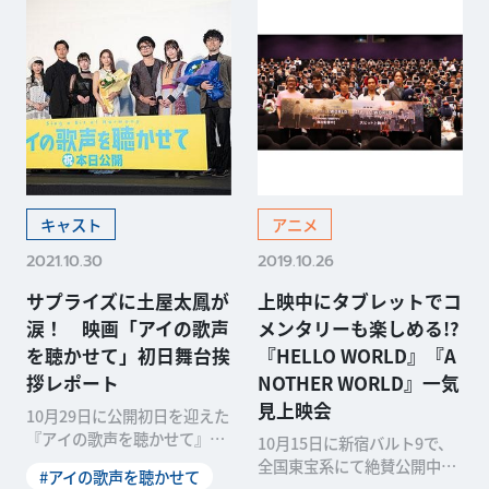
キャスト
アニメ
2021.10.30
2019.10.26
サプライズに土屋太鳳が
上映中にタブレットでコ
涙！ 映画「アイの歌声
メンタリーも楽しめる!?
を聴かせて」初日舞台挨
『HELLO WORLD』『A
拶レポート
NOTHER WORLD』一気
見上映会
10月29日に公開初日を迎えた
『アイの歌声を聴かせて』。
10月15日に新宿バルト9で、
その初日舞台挨拶がユナイテ
全国東宝系にて絶賛公開中の
#アイの歌声を聴かせて
ッド・シネマ豊洲で
アニメ映画『HELLO WORL