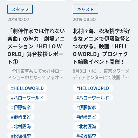
スタッフ
キャスト
2019.10.07
2019.08.30
「劇伴作家では作れない
北村匠海、松坂桃李が好
楽曲」の魅力 劇場アニ
きなアニメで伊藤監督と
メーション「HELLO W
つながる。映画「HELL
ORLD」舞台挨拶レポー
O WORLD」プロジェク
ト①
ト始動イベント開催！
全国東宝系にて大好評ロー
8月8日（木）、東京タワーメ
ドショー中となっているオリ
ディアセンターにて映画「HE
ジナル劇場アニメーション
LLO WORLD」のプロジェク
#HELLOWORLD
#HELLOWORLD
『HELLO WORLD
ト始動イベン
#ハローワールド
#ハローワールド
#伊藤智彦
#伊藤智彦
#野﨑まど
#野﨑まど
#北村匠海
#北村匠海
#松坂桃李
#松坂桃李