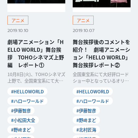
アニメ
アニメ
2019.10.10
2019.10.07
劇場アニメーション「H
舞台挨拶後のコメントを
ELLO WORLD」舞台挨
紹介！ 劇場アニメーシ
拶 TOHOシネマズ上野
ョン「HELLO WORLD」
編 レポート①
舞台挨拶レポート②
10月8日(火)、TOHOシネマズ
全国東宝系にて大好評ロード
上野で、全国東宝系にて大好
ショー中となっているオリジ
評ロードショー中のオリジナ
ナル劇場アニメーション『HE
#HELLOWORLD
#HELLOWORLD
ル劇場アニメー
LLO WORLD』
#ハローワールド
#ハローワールド
#伊藤智彦
#伊藤智彦
#小松田大全
#野﨑まど
#野﨑まど
#北村匠海