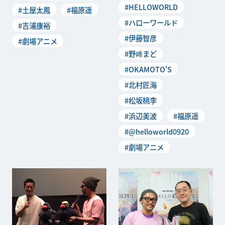
#HELLOWORLD
#土屋太鳳
#福原遥
D』と、スピ
#ハローワールド
#吉浦康裕
#伊藤智彦
#劇場アニメ
#野﨑まど
#OKAMOTO'S
#北村匠海
#松坂桃李
#浜辺美波
#福原遥
#@helloworld0920
#劇場アニメ