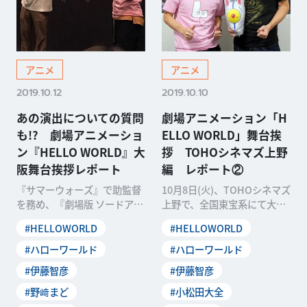
アニメ
アニメ
2019.10.12
2019.10.10
あの演出についての質問
劇場アニメーション「H
も!? 劇場アニメーショ
ELLO WORLD」舞台挨
ン『HELLO WORLD』大
拶 TOHOシネマズ上野
阪舞台挨拶レポート
編 レポート②
『サマーウォーズ』で助監督
10月8日(火)、TOHOシネマズ
を務め、『劇場版 ソードアー
上野で、全国東宝系にて大好
ト・オンライン -オーディナ
評ロードショー中のオリジナ
#HELLOWORLD
#HELLOWORLD
ル・スケール- 』
ル劇場アニメー
#ハローワールド
#ハローワールド
#伊藤智彦
#伊藤智彦
#野﨑まど
#小松田大全