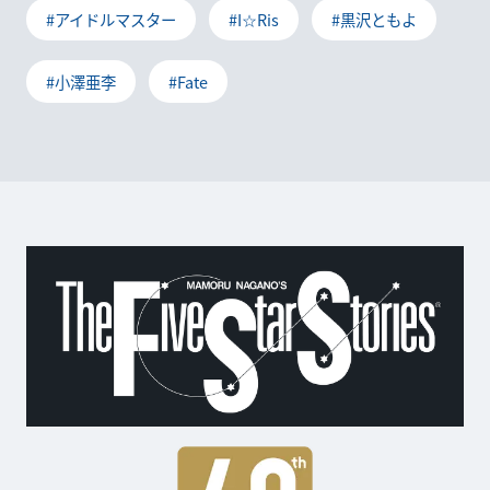
#アイドルマスター
#I☆Ris
#黒沢ともよ
#小澤亜李
#Fate