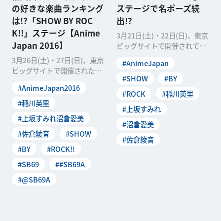
の好きな楽曲ランキング
ステージで名ポーズ続
は!?「SHOW BY ROC
出!?
K!!」ステージ【Anime
3月21日(土)・22日(日)、東京
Japan 2016】
ビッグサイトで開催されてい
るAnimeJapan2015で、4月
3月26日(土)・27日(日)、東京
#AnimeJapan
ビッグサイトで開催された日
#SHOW
#BY
本最大級のアニメイベント
#AnimeJapan2016
「AnimeJ
#ROCK
#稲川英里
#稲川英里
#上坂すみれ
#上坂すみれ沼倉愛美
#沼倉愛美
#佐倉綾音
#SHOW
#佐倉綾音
#BY
#ROCK!!
#SB69
##SB69A
#@SB69A