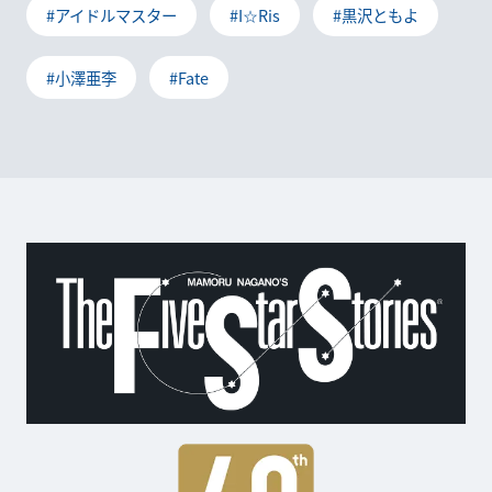
#アイドルマスター
#I☆Ris
#黒沢ともよ
#小澤亜李
#Fate