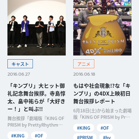
キャスト
アニメ
2016.06.27
2016.06.18
「キンプリ」大ヒット御
もはや社会現象!?な「キ
礼記念舞台挨拶。寺島惇
ンプリ」の4DX上映初日
太、畠中祐らが「大好き
舞台挨拶レポート
ー！」と叫ぶ!!
6月18日(土)から始まった劇場
版「KING OF PRISM by Pret
舞台挨拶「劇場版『KING OF
tyRhythm」4D
PRISM by PrettyRhythm』
#KING
#OF
ありがとうバルト9！大
#KING
#OF
#PRISM
#by