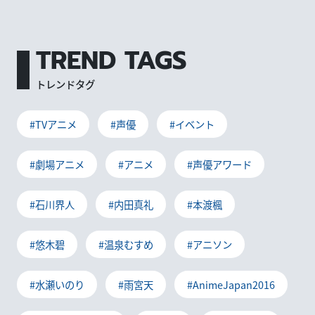
TREND TAGS
トレンドタグ
#TVアニメ
#声優
#イベント
#劇場アニメ
#アニメ
#声優アワード
#石川界人
#内田真礼
#本渡楓
#悠木碧
#温泉むすめ
#アニソン
#水瀬いのり
#雨宮天
#AnimeJapan2016