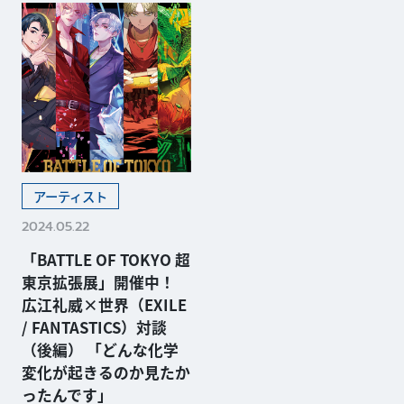
ト・プロジェクト「BATTLE
n～」のファイナリストであ
OF TOKYO（以下、BO
る GHEE、HIROTOに、iCON
T）」。これまでに小説「BA
Z第二章から参加したRYOJI、
TTLE OF TOKYO」（著者・
SUZUKIを加えた４人組ボー
月島総...
カル&amp;ラップグループ...
アーティスト
2024.05.22
「BATTLE OF TOKYO 超
東京拡張展」開催中！
広江礼威×世界（EXILE
/ FANTASTICS）対談
（後編） 「どんな化学
変化が起きるのか見たか
ったんです」