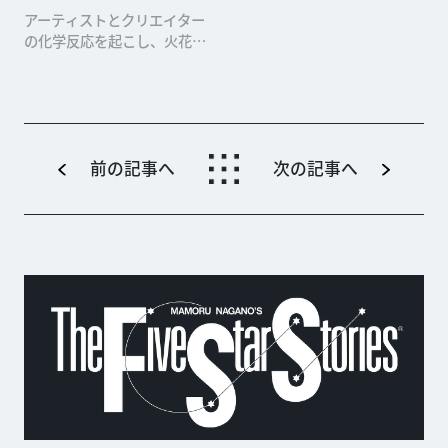
アーティストとクリエイター
の化学反応を起こし、火花を
散らす！ LDH JAPANが展開
する総合エンタテインメン
ト・プロジェクト「BATTLE
OF TOKYO（以下、BO
T）」。これまでに小説「BA
TTLE OF TOKYO」（著者・
前の記事へ
次の記事へ
月島総...