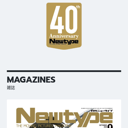
MAGAZINES
雑誌