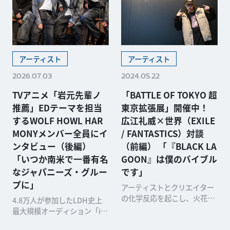
アーティスト
アーティスト
2026.07.03
2024.05.22
TVアニメ「岩元先輩ノ
「BATTLE OF TOKYO 超
推薦」EDテーマを担当
東京拡張展」開催中！
するWOLF HOWL HAR
広江礼威×世界（EXILE
MONYメンバー全員にイ
/ FANTASTICS）対談
ンタビュー（後編）
（前編） 「『BLACK LA
「いつか南米で一番有名
GOON』は僕のバイブル
なジャパニーズ・グルー
です」
プに」
アーティストとクリエイター
の化学反応を起こし、火花を
4.8万人が参加したLDH史上
散らす！ LDH JAPANが展開
最大規模オーディション「iC
する総合エンタテインメン
ON Z ～Dreams For Childre