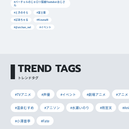
#バーチャルのじゃロリ狐娘Youtuberおじさ
ん
#ときのそら
#富士葵
#ばあちゃる
#KizunaAI
#@aichan_nel
#イベント
TREND TAGS
トレンドタグ
#TVアニメ
#声優
#イベント
#劇場アニメ
#アニメ
#温泉むすめ
#アニソン
#水瀬いのり
#雨宮天
#An
#小澤亜李
#Fate