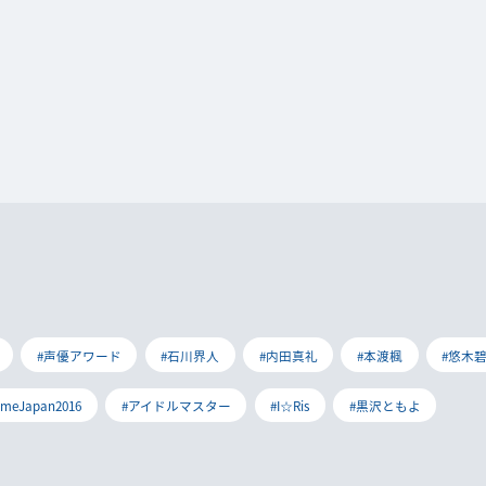
#声優アワード
#石川界人
#内田真礼
#本渡楓
#悠木
imeJapan2016
#アイドルマスター
#I☆Ris
#黒沢ともよ