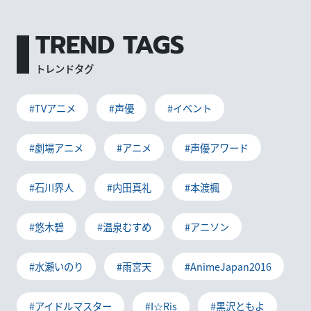
TREND TAGS
トレンドタグ
#TVアニメ
#声優
#イベント
#劇場アニメ
#アニメ
#声優アワード
#石川界人
#内田真礼
#本渡楓
#悠木碧
#温泉むすめ
#アニソン
#水瀬いのり
#雨宮天
#AnimeJapan2016
#アイドルマスター
#I☆Ris
#黒沢ともよ