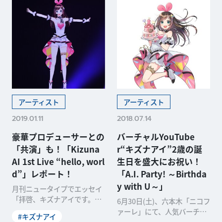
アーティスト
アーティスト
2019.01.11
2018.07.14
豪華プロデューサーとの
バーチャルYouTube
「共演」も！「Kizuna
r“キズナアイ”2歳の誕
AI 1st Live “hello, worl
生日を盛大にお祝い！
d”」レポート！
「A.I. Party! ～Birthda
y with U～」
月刊ニュータイプでエッセイ
「拝啓、キズナアイです。」
6月30日(土)、六本木「ニコフ
を連載中の、人気バーチャル
ァーレ」にて、人気バーチャ
#キズナアイ
YouTuber「キズ
ルYouTuber(VTuber)「キズ