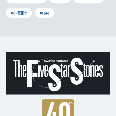
#小澤亜李
#Fate