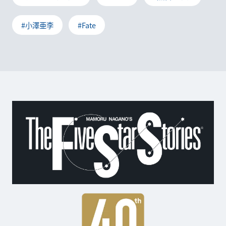
#小澤亜李
#Fate