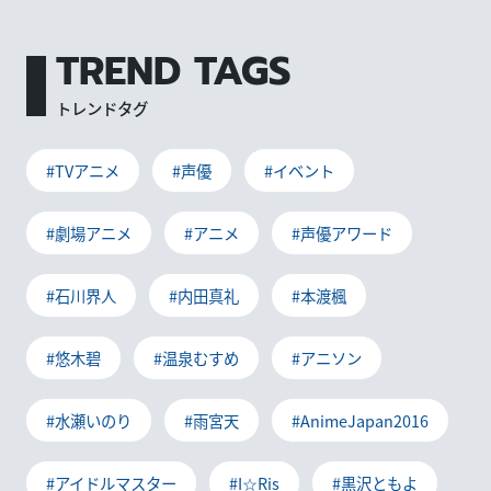
TREND TAGS
トレンドタグ
#TVアニメ
#声優
#イベント
#劇場アニメ
#アニメ
#声優アワード
#石川界人
#内田真礼
#本渡楓
#悠木碧
#温泉むすめ
#アニソン
#水瀬いのり
#雨宮天
#AnimeJapan2016
#アイドルマスター
#I☆Ris
#黒沢ともよ