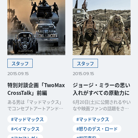
スタッフ
スタッフ
2015.09.15
2015.09.15
特別対談企画「TwoMax
ジョージ・ミラーの思い
CrossTalk」前編
入れがすべての原動力に
ある男は「マッドマックス」
6月20日(土)に公開されるやい
でコンセプトアートアンドデ
なや映画ファンの話題をさら
ザインを務め、また別のある
った「マッドマックス 怒りの
#マッドマックス
#マッドマックス
男は「ベイマックス」で
デス・ロード」
#ベイマックス
#怒りのデス・ロード