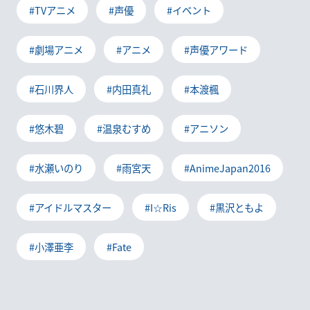
#TVアニメ
#声優
#イベント
#劇場アニメ
#アニメ
#声優アワード
#石川界人
#内田真礼
#本渡楓
#悠木碧
#温泉むすめ
#アニソン
#水瀬いのり
#雨宮天
#AnimeJapan2016
#アイドルマスター
#I☆Ris
#黒沢ともよ
#小澤亜李
#Fate