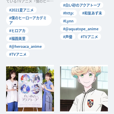
ているTVアニメ「僕のヒーロ
#白い砂のアクアトープ
ーアカデミア」。8月21日か
#2021夏アニメ
らは悪役であ
#http:
#和氣あず未
#僕のヒーローアカデミ
#Lynn
ア
#@aquatope_anime
#ヒロアカ
#声優
#TVアニメ
#福圓美里
#@heroaca_anime
#TVアニメ