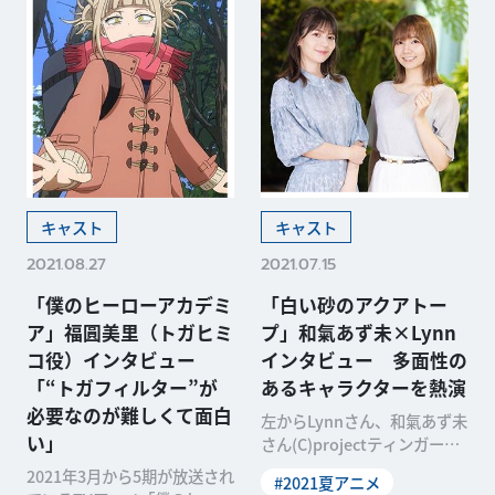
キャスト
キャスト
2021.08.27
2021.07.15
「僕のヒーローアカデミ
「白い砂のアクアトー
ア」福圓美里（トガヒミ
プ」和氣あず未×Lynn
コ役）インタビュー
インタビュー 多面性の
「“トガフィルター”が
あるキャラクターを熱演
必要なのが難しくて面白
左からLynnさん、和氣あず未
い」
さん(C)projectティンガーラ
夢を失いかけている海咲野く
2021年3月から5期が放送され
#2021夏アニメ
くると、