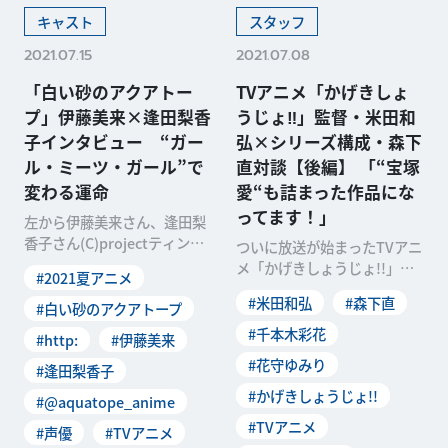
キャスト
スタッフ
2021.07.15
2021.07.08
「白い砂のアクアトー
TVアニメ「かげきしょ
プ」伊藤美来×逢田梨香
うじょ‼」監督・米田和
子インタビュー “ガー
弘×シリーズ構成・森下
ル・ミーツ・ガール”で
直対談【後編】 「“宝塚
変わる運命
愛“も詰まった作品にな
ってます！」
左から伊藤美来さん、逢田梨
香子さん(C)projectティンガ
ついに放送が始まったTVアニ
ーラP.A.WORKSが制作を手掛
メ「かげきしょうじょ!!」。
#2021夏アニメ
ける
華やかな舞台で活躍するスタ
#米田和弘
#森下直
#白い砂のアクアトープ
ーをめざす少女たち
#千本木彩花
#http:
#伊藤美来
#花守ゆみり
#逢田梨香子
#かげきしょうじょ!!
#@aquatope_anime
#TVアニメ
#声優
#TVアニメ