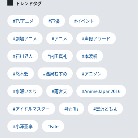
トレンドタグ
#TVアニメ
#声優
#イベント
#劇場アニメ
#アニメ
#声優アワード
#石川界人
#内田真礼
#本渡楓
#悠木碧
#温泉むすめ
#アニソン
#水瀬いのり
#雨宮天
#AnimeJapan2016
#アイドルマスター
#I☆Ris
#黒沢ともよ
#小澤亜李
#Fate