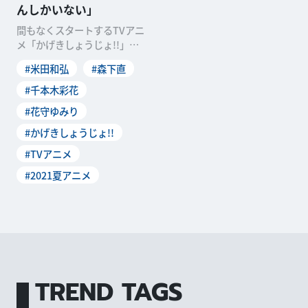
んしかいない」
間もなくスタートするTVアニ
メ「かげきしょうじょ!!」。
華やかな舞台で活躍するスタ
#米田和弘
#森下直
ーをめざす少女たち
#千本木彩花
#花守ゆみり
#かげきしょうじょ!!
#TVアニメ
#2021夏アニメ
TREND TAGS