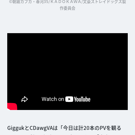
©朝霧カフカ・春河35/ＫＡＤＯＫＡＷＡ/文豪ストレイドッグス製
作委員会
GiggukとCDawgVAは「今日は計20本のPVを観る