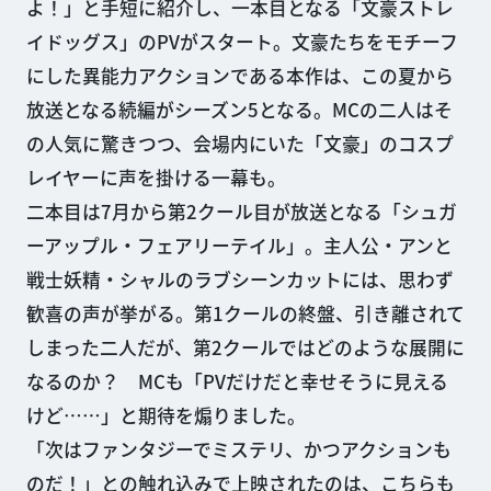
よ！」と手短に紹介し、一本目となる「文豪ストレ
イドッグス」のPVがスタート。文豪たちをモチーフ
にした異能力アクションである本作は、この夏から
放送となる続編がシーズン5となる。MCの二人はそ
の人気に驚きつつ、会場内にいた「文豪」のコスプ
レイヤーに声を掛ける一幕も。
二本目は7月から第2クール目が放送となる「シュガ
ーアップル・フェアリーテイル」。主人公・アンと
戦士妖精・シャルのラブシーンカットには、思わず
歓喜の声が挙がる。第1クールの終盤、引き離されて
しまった二人だが、第2クールではどのような展開に
なるのか？ MCも「PVだけだと幸せそうに見える
けど……」と期待を煽りました。
「次はファンタジーでミステリ、かつアクションも
のだ！」との触れ込みで上映されたのは、こちらも