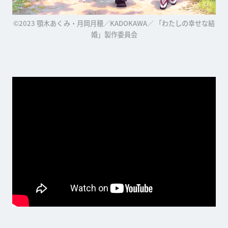
©2023 顎木あくみ・月岡月穂／KADOKAWA／ 「わたしの幸せな結
婚」製作委員会