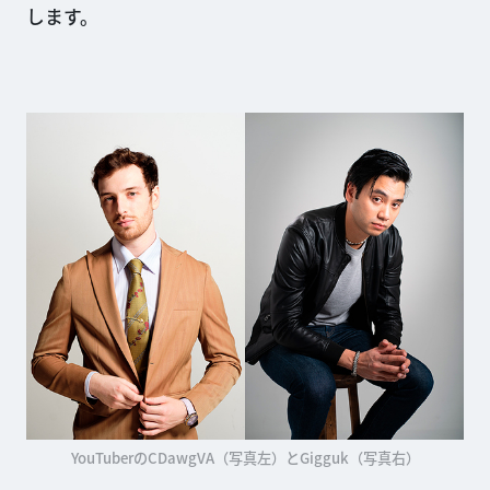
します。
YouTuberのCDawgVA（写真左）とGigguk（写真右）