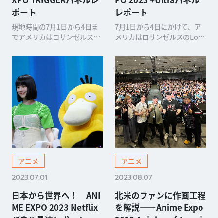
ポート
レポート
現地時間の7月1日から4日ま
7月1日から4日にかけて、ア
でアメリカはロサンゼルスで
メリカはロサンゼルスのLos
開催されたANIME EXPO。そ
Angeles Convention Center
の1日目に、アニメスタジ
で開催されている「ANIME E
オ・TRIGGERの新情報解禁パ
XPO 2023」。2日目となる本
ネルが開かれました。TRIGG
日は、フジテレビの深夜アニ
ERといえば、「キルラキル」
メ枠・+Ultraの新情報パネル
や「リトルウィッチアカ...
が実施されました。...
アニメ
アニメ
2023.07.01
2023.08.07
日本から世界へ！ ANI
北米のファンに作画工程
ME EXPO 2023 Netflix
を解説——Anime Expo