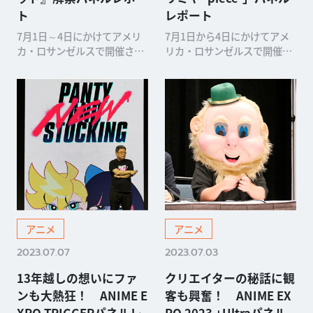
ト
レポート
7月1日～4日にかけてアメリ
7月1日から4日にかけてアメ
カ・ロサンゼルスで開催され
リカ・ロサンゼルスで開催さ
ているANIME EXPO 2023。
れたANIME EXPO 2023。最
その3日目の朝10時より、ワ
終日となる4日の朝には、現
ーナー ブラサース ジャパンと
在放送中のアニメ「ホリミヤ
WIT STUDIOによる新作発表
-piece-」のパネルが開催され
パネルが開かれました。「お
ました。朝10時30分（現地時
馴染みのキャラクター...
間）の開催とはいえ...
アニメ
アニメ
2023.07.07
2023.07.03
13年越しの想いにファ
クリエイターの秘話に観
ンも大熱狂！ ANIME E
客も興奮！ ANIME EX
XPO TRIGGERパネルレ
PO 2023 +Ultraパネル