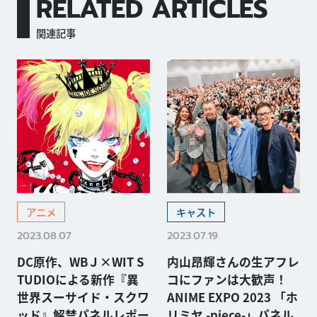
RELATED ARTICLES
関連記事
アニメ
キャスト
2023.08.07
2023.07.19
DC原作、WBＪ×WIT S
内山昂輝さんの生アフレ
TUDIOによる新作『異
コにファンは大歓声！
世界スーサイド・スクワ
ANIME EXPO 2023 「ホ
ッド』解禁パネルレポー
リミヤ -piece-」パネル