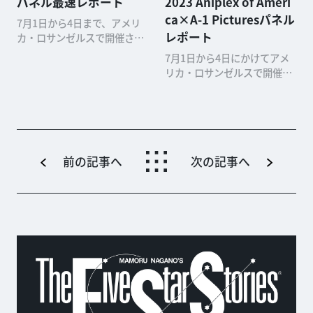
パネル最速レポート
2023 Aniplex of Ameri
ca×A-1 Picturesパネル
7月1日から4日まで、アメリ
レポート
カ・ロサンゼルスで開催され
る世界最大級のアニメ見本
7月1日から4日にかけてアメ
市・ANIME EXPO。その1日
リカ・ロサンゼルスで開催さ
目にNetflixによる「日本から
れたANIME EXPO 2023。そ
世界へ：Netflix Jコンテンツ
の3日目に開催されたアニプ
プレゼンテーション」と題し
レックスの現地法人・Aniple
た新情報解禁パネル...
x of Americaと制作スタジ
オ・A-1 Picturesのパネルの
模様を、現地よりお届け...
前の記事へ
次の記事へ