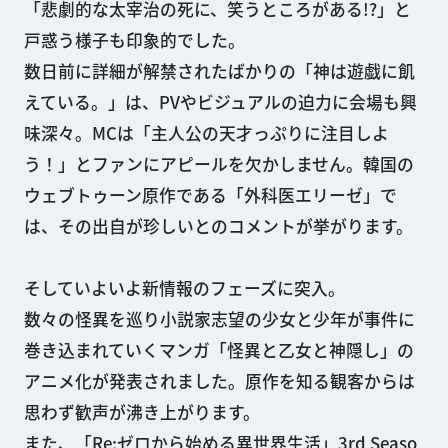
「悲劇的な太宰治の死に、笑うところがある!?」と
戸惑う様子も印象的でした。
数日前に詳細が解禁されたばかりの「神は遊戯に飢
えている。」は、PVやビジュアルの迫力に会場も興
味深々。MCは「主人公の天才っぷりに注目しよ
う！」とファンにアピールを欠かしません。韓国の
ウェブトゥーン原作である「外科医エリーゼ」で
は、その出自が珍しいとのコメントが挙がります。
そしていよいよ新情報のフェーズに突入。
数々の怪異を巡り小説家志望の少女と少年が事件に
巻き込まれていくマンガ「怪異と乙女と神隠し」の
アニメ化が発表されました。原作を知る観客からは
思わず歓声が沸き上がります。
また、「Re:ゼロから始める異世界生活」3rd Seaso