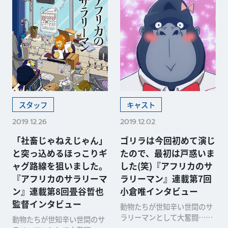
スタッフ
キャスト
2019.12.26
2019.12.02
「社畜じゃねえじゃん」
ゴリラは今回初めて演じ
と突っ込めるほっこりギ
たので、最初は戸惑いま
ャグ路線を狙いました。
した(笑)『アフリカのサ
『アフリカのサラリーマ
ラリーマン』連載第7回
ン』連載第8回畳谷哲也
小倉唯インタビュー
監督インタビュー
動物たちが世知辛い世間のサ
ラリーマンとして大奮闘…と
動物たちが世知辛い世間のサ
思いきや、暴言と奇行で日本