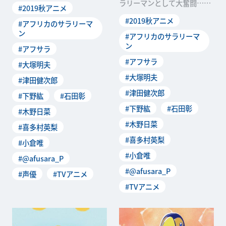
思いきや、暴言と奇行で日本
ラリーマンとして大奮闘…と
#2019秋アニメ
人的社会を突破する!?
思いきや、暴言と奇行で日本
#2019秋アニメ
#アフリカのサラリーマ
人的社会を突破する!?
ン
#アフリカのサラリーマ
ン
#アフサラ
#アフサラ
#大塚明夫
#大塚明夫
#津田健次郎
#津田健次郎
#下野紘
#石田彰
#下野紘
#石田彰
#木野日菜
#木野日菜
#喜多村英梨
#喜多村英梨
#小倉唯
#小倉唯
#@afusara_P
#@afusara_P
#声優
#TVアニメ
#TVアニメ