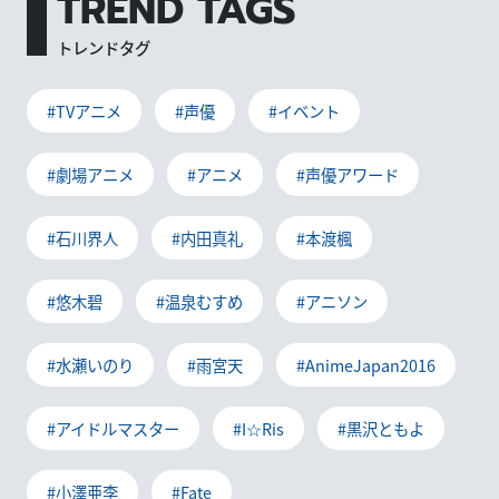
TREND TAGS
トレンドタグ
#TVアニメ
#声優
#イベント
#劇場アニメ
#アニメ
#声優アワード
#石川界人
#内田真礼
#本渡楓
#悠木碧
#温泉むすめ
#アニソン
#水瀬いのり
#雨宮天
#AnimeJapan2016
#アイドルマスター
#I☆Ris
#黒沢ともよ
#小澤亜李
#Fate