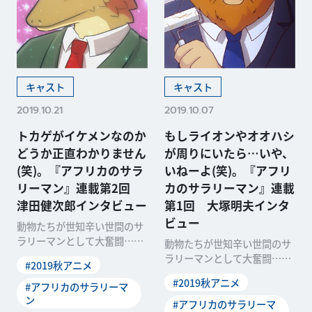
キャスト
キャスト
2019.10.21
2019.10.07
トカゲがイケメンなのか
もしライオンやオオハシ
どうか正直わかりません
が周りにいたら…いや、
(笑)。『アフリカのサラ
いねーよ(笑)。『アフリ
リーマン』連載第2回
カのサラリーマン』連載
津田健次郎インタビュー
第1回 大塚明夫インタ
ビュー
動物たちが世知辛い世間のサ
ラリーマンとして大奮闘…と
動物たちが世知辛い世間のサ
思いきや、暴言と奇行で日本
ラリーマンとして大奮闘…と
#2019秋アニメ
人的社会を突破する!?
思いきや、暴言と奇行で日本
#2019秋アニメ
#アフリカのサラリーマ
人的社会を突破する!?
ン
#アフリカのサラリーマ