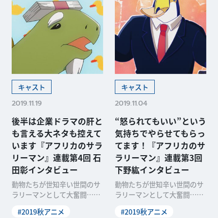
キャスト
キャスト
2019.11.19
2019.11.04
後半は企業ドラマの肝と
“怒られてもいい”という
も言える大ネタも控えて
気持ちでやらせてもらっ
います『アフリカのサラ
てます！『アフリカのサ
リーマン』連載第4回 石
ラリーマン』連載第3回
田彰インタビュー
下野紘インタビュー
動物たちが世知辛い世間のサ
動物たちが世知辛い世間のサ
ラリーマンとして大奮闘…と
ラリーマンとして大奮闘…と
思いきや、暴言と奇行で日本
思いきや、暴言と奇行で日本
#2019秋アニメ
#2019秋アニメ
人的社会を突破する!?
人的社会を突破する!?