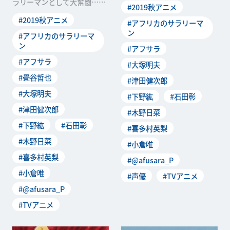
ラリーマンとして大奮闘…と
#2019秋アニメ
人的社会を突破する!?
思いきや、暴言と奇行で日本
#2019秋アニメ
#アフリカのサラリーマ
人的社会を突破する!?
ン
#アフリカのサラリーマ
ン
#アフサラ
#アフサラ
#大塚明夫
#畳谷哲也
#津田健次郎
#大塚明夫
#下野紘
#石田彰
#津田健次郎
#木野日菜
#下野紘
#石田彰
#喜多村英梨
#木野日菜
#小倉唯
#喜多村英梨
#@afusara_P
#小倉唯
#声優
#TVアニメ
#@afusara_P
#TVアニメ