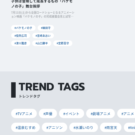
子供は冒険して成長するもの「バケモ
ノの子」舞台挨拶
7月11日(土)から全国ロードショーとなるアニメーシ
ョン映画「バケモノの子」の完成披露会見と試写会
舞
#バケモノの子
#細田守
#役所広司
#宮崎あおい
#津川雅彦
#山口勝平
#宮野真守
TREND TAGS
トレンドタグ
#TVアニメ
#声優
#イベント
#劇場アニメ
#アニメ
#温泉むすめ
#アニソン
#水瀬いのり
#雨宮天
#An