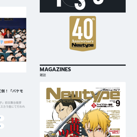
MAGAZINES
雑誌
圧倒！「バケモ
子」初日舞台挨拶
ズ スカラ座にて行われ
守
い