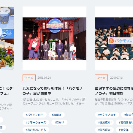
2015.07.24
2015.07.13
アニメ
アニメ
に！七夕
九太になって修行を体感！「バケモノ
広瀬すずの気迫に監督
フェ」
の子」展が開催中
ノの子」初日挨拶
7月23日(木)に渋谷ヒカリエで、「バケモノの子」展
細田守監督最新作「バケモノの
のオープニングセレモニーが行われました。本展で
が、7月11日(土)TOHOシネマ
ーション映
は
コがタッグ
#バケモノの子
#細田守
#バケモノの子
#細田
#サマーウォーズ
#時かけ
#役所広司
#宮崎あお
雪
#おおかみこども
#染谷将太
#大泉洋