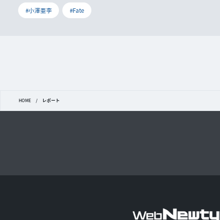
#小澤亜李
#Fate
HOME
/
レポート