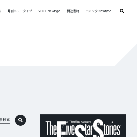
ス
月刊ニュータイプ
VOICE Newtype
関連書籍
コミック Newtype
事検索