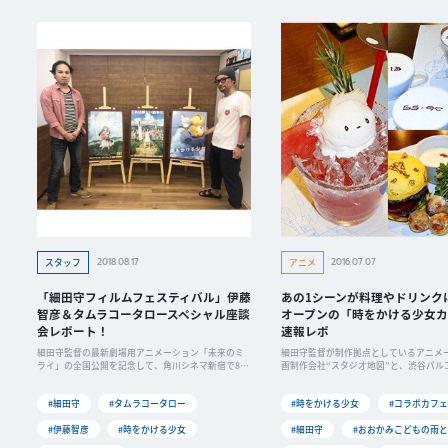
2018.08.17
2016.07.07
スタッフ
アニメ
「細田守フィルムフェスティバル」伊藤
あの1シーンが料理やドリンク
智彦＆タムラコータロースペシャル座談
オープンの「時をかける少女カ
会レポート！
速報レポ
細田守監督の最新劇場用アニメーション「未来のミ
細田守監督が制作拠点としているアニメ
ライ」の全国公開を記念して、角川シネマ新宿で8月
画制作会社“スタジオ地図”と、渋谷パル
24日
を組ん
#細田守
#タムラコータロー
#時をかける少女
#コラボカフェ
#伊藤智彦
#時をかける少女
#細田守
#おおかみこどもの雨と