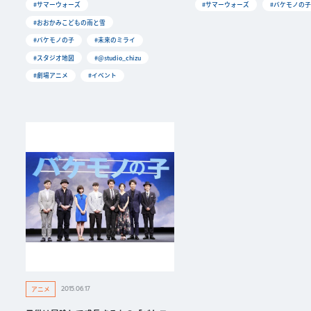
#サマーウォーズ
#サマーウォーズ
#バケモノの子
#おおかみこどもの雨と雪
#バケモノの子
#未来のミライ
#スタジオ地図
#@studio_chizu
#劇場アニメ
#イベント
2015.06.17
アニメ