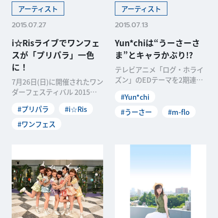
アーティスト
アーティスト
2015.07.27
2015.07.13
i☆Risライブでワンフェ
Yun*chiは“うーさーさ
スが「プリパラ」一色
ま”とキャラかぶり!?
に！
テレビアニメ「ログ・ホライ
ズン」のEDテーマを2期連続
7月26日(日)に開催されたワン
で担当し、ポップでキュート
ダーフェスティバル 2015
#Yun*chi
な歌声とルックスでフ
［夏］で「ねんどろいどこ〜
#プリパラ
#i☆Ris
#うーさー
#m-flo
で Prese
#ワンフェス