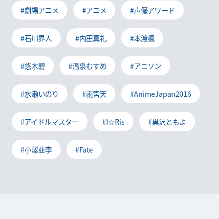
#劇場アニメ
#アニメ
#声優アワード
#石川界人
#内田真礼
#本渡楓
#悠木碧
#温泉むすめ
#アニソン
#水瀬いのり
#雨宮天
#AnimeJapan2016
#アイドルマスター
#I☆Ris
#黒沢ともよ
#小澤亜李
#Fate