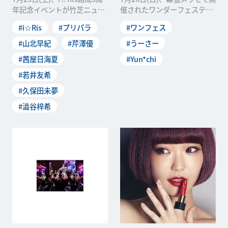
年記念イベントが竹芝ニュー
催されたワンダーフェスティ
ピアホールで開催されまし
バル 2015[夏]のステージイベ
#i☆Ris
#プリパラ
#ワンフェス
た。最初に行な
ントで、
#山北早紀
#芹澤優
#うーさー
#茜屋日海夏
#Yun*chi
#若井友希
#久保田未夢
#澁谷梓希