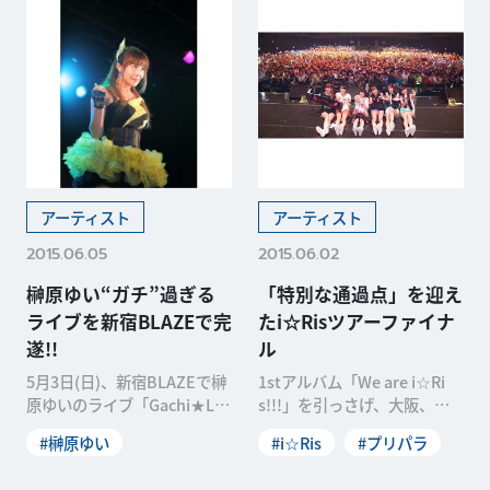
アーティスト
アーティスト
2015.06.05
2015.06.02
榊原ゆい“ガチ”過ぎる
「特別な通過点」を迎え
ライブを新宿BLAZEで完
たi☆Risツアーファイナ
遂!!
ル
5月3日(日)、新宿BLAZEで榊
1stアルバム「We are i☆Ri
原ゆいのライブ「Gachi★LO
s!!!」を引っさげ、大阪、愛
VE×Live 2015」が開催さ
知、福岡、北海道と初のライ
#榊原ゆい
#i☆Ris
#プリパラ
ブツア