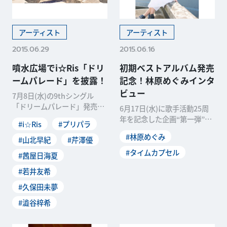
アーティスト
アーティスト
2015.06.29
2015.06.16
噴水広場でi☆Ris「ドリ
初期ベストアルバム発売
ームパレード」を披露！
記念！林原めぐみインタ
ビュー
7月8日(水)の9thシングル
「ドリームパレード」発売を
6月17日(水)に歌手活動25周
記念して、声優アイドルユニ
年を記念した企画“第一弾”と
#i☆Ris
#プリパラ
ットのi☆Risが
して、メーカー13社の協力の
#林原めぐみ
#山北早紀
#芹澤優
もと幻の楽曲
#タイムカプセル
#茜屋日海夏
#若井友希
#久保田未夢
#澁谷梓希