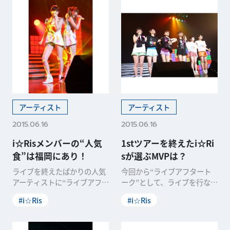
アーティスト
アーティスト
2015.06.16
2015.06.16
i☆Risメンバーの“人気
1stツアーを終えたi☆Ri
食”は福岡にあり！
sが選ぶMVPは？
ライブを終えたばかりの人気
今回から“ライブアフタート
アーティストに“ライブアフ
ーク”として、ライブを行なっ
タートーク”として、1stツア
たアーティストに、本番中の
#i☆Ris
#i☆Ris
ーを終えたi☆Ri
エピソードや裏話など