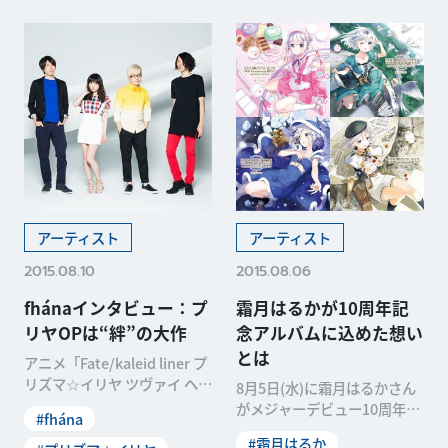
アーティスト
アーティスト
2015.08.10
2015.08.06
fhánaインタビュー：プ
霜月はるかが10周年記
リヤOPは“絆”の大作
念アルバムに込めた想い
とは
アニメ「Fate/kaleid liner プ
リズマ☆イリヤ ツヴァイ ヘル
8月5日(水)に霜月はるかさん
ツ！」のオープニング主題
がメジャーデビュー10周年を
#fhána
記念してリリースするベスト
#霜月はるか