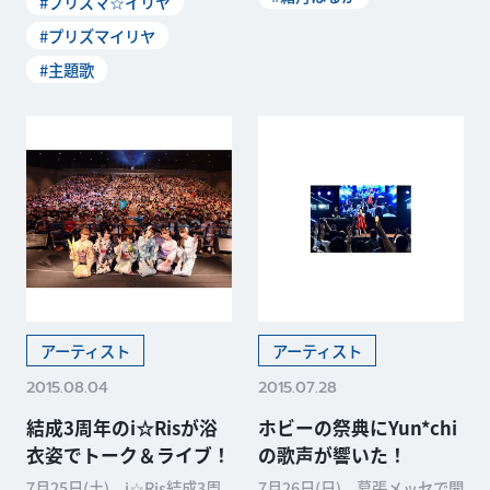
#プリズマ☆イリヤ
アルバムは、なん
#プリズマイリヤ
#主題歌
アーティスト
アーティスト
2015.08.04
2015.07.28
結成3周年のi☆Risが浴
ホビーの祭典にYun*chi
衣姿でトーク＆ライブ！
の歌声が響いた！
7月25日(土)、i☆Ris結成3周
7月26日(日)、幕張メッセで開