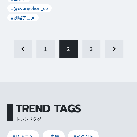
#@evangelion_co
#劇場アニメ
1
2
3
TREND TAGS
トレンドタグ
#TVアニメ
#声優
#イベント