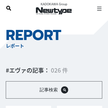
REPORT
レポート
#エヴァの記事：
026 件
記事検索