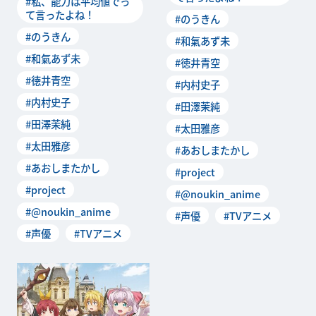
#私、能力は平均値でっ
オ「私たち、ラジオは
て言ったよね！
#のうきん
#のうきん
#和氣あず未
#和氣あず未
#徳井青空
#徳井青空
#内村史子
#内村史子
#田澤茉純
#田澤茉純
#太田雅彦
#太田雅彦
#あおしまたかし
#あおしまたかし
#project
#project
#@noukin_anime
#@noukin_anime
#声優
#TVアニメ
#声優
#TVアニメ