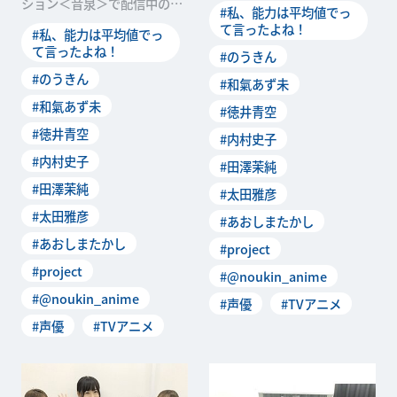
ション＜音泉＞で配信中のW
#私、能力は平均値でっ
オ「私たち、ラジオは
ebラジオ「私たち、ラジオは
て言ったよね！
#私、能力は平均値でっ
平均値でって言ったよ
て言ったよね！
#のうきん
#のうきん
#和氣あず未
#和氣あず未
#徳井青空
#徳井青空
#内村史子
#内村史子
#田澤茉純
#田澤茉純
#太田雅彦
#太田雅彦
#あおしまたかし
#あおしまたかし
#project
#project
#@noukin_anime
#@noukin_anime
#声優
#TVアニメ
#声優
#TVアニメ