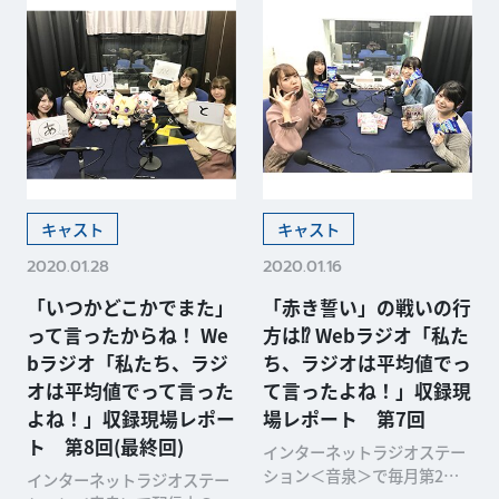
キャスト
キャスト
2020.01.28
2020.01.16
「いつかどこかでまた」
「赤き誓い」の戦いの行
って言ったからね！ We
方は⁉ Webラジオ「私た
bラジオ「私たち、ラジ
ち、ラジオは平均値でっ
オは平均値でって言った
て言ったよね！」収録現
よね！」収録現場レポー
場レポート 第7回
ト 第8回(最終回)
インターネットラジオステー
ション＜音泉＞で毎月第2・
インターネットラジオステー
第4木曜に配信中のWebラジ