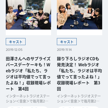
キャスト
キャスト
2019.12.05
2019.11.14
田澤さんへのサプライズ
録り下ろしラジオCDも
バースデーケーキも！W
発売決定！ Webラジオ
ebラジオ「私たち、ラ
「私たち、ラジオは平均
ジオは平均値でって言っ
値でって言ったよね！」
たよね！」収録現場レポ
収録現場レポート 第3
ート 第4回
回
インターネットラジオステー
インターネットラジオステー
ション＜音泉＞で毎月第2・
ション＜音泉＞で毎月第2・
第4木曜に配信中のWebラジ
第4木曜に配信中のWebラジ