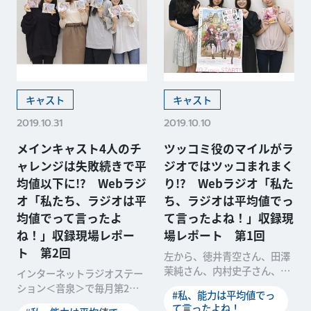
キャスト
キャスト
2019.10.31
2019.10.10
メインキャスト4人のチ
ツッコミ役のマイルがラ
ャレンジは失敗続きで平
ジオではツッコまれまく
均値以下に!? Webラジ
り!? Webラジオ「私た
オ「私たち、ラジオは平
ち、ラジオは平均値でっ
均値でって言ったよ
て言ったよね！」収録現
ね！」収録現場レポー
場レポート 第1回
ト 第2回
左から、徳井青空さん、田澤
茉純さん、内村史子さん、和
インターネットラジオステー
氣あず未さん (C)FUNA・亜方
ション＜音泉＞で毎月第2・
#私、能力は平均値でっ
逸樹/アース・
第4木曜に配信中のWebラジ
て言ったよね！