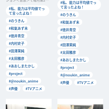
#私、能力は平均値でっ
オ「私たち、ラジオは
第4木曜に配信中のWebラジ
て言ったよね！
#私、能力は平均値でっ
オ「私たち、ラジオは
て言ったよね！
#のうきん
#のうきん
#和氣あず未
#和氣あず未
#徳井青空
#徳井青空
#内村史子
#内村史子
#田澤茉純
#田澤茉純
#太田雅彦
#太田雅彦
#あおしまたかし
#あおしまたかし
#project
#project
#@noukin_anime
#@noukin_anime
#声優
#TVアニメ
#声優
#TVアニメ