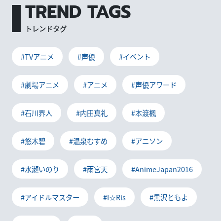
TREND TAGS
トレンドタグ
#TVアニメ
#声優
#イベント
#劇場アニメ
#アニメ
#声優アワード
#石川界人
#内田真礼
#本渡楓
#悠木碧
#温泉むすめ
#アニソン
#水瀬いのり
#雨宮天
#AnimeJapan2016
#アイドルマスター
#I☆Ris
#黒沢ともよ