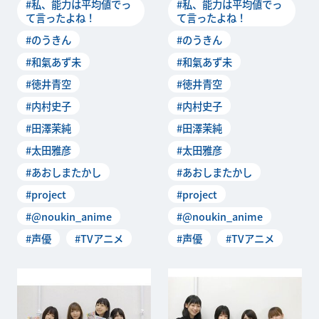
#私、能力は平均値でっ
#私、能力は平均値でっ
オ「私たち、ラジオは
オ「私たち、ラジオは
て言ったよね！
て言ったよね！
#のうきん
#のうきん
#和氣あず未
#和氣あず未
#徳井青空
#徳井青空
#内村史子
#内村史子
#田澤茉純
#田澤茉純
#太田雅彦
#太田雅彦
#あおしまたかし
#あおしまたかし
#project
#project
#@noukin_anime
#@noukin_anime
#声優
#TVアニメ
#声優
#TVアニメ