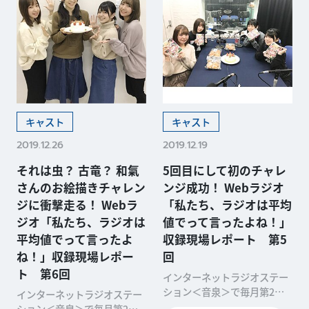
キャスト
キャスト
2019.12.26
2019.12.19
それは虫？ 古竜？ 和氣
5回目にして初のチャレ
さんのお絵描きチャレン
ンジ成功！ Webラジオ
ジに衝撃走る！ Webラ
「私たち、ラジオは平均
ジオ「私たち、ラジオは
値でって言ったよね！」
平均値でって言ったよ
収録現場レポート 第5
ね！」収録現場レポー
回
ト 第6回
インターネットラジオステー
ション＜音泉＞で毎月第2・
インターネットラジオステー
第4木曜に配信中のWebラジ
ション＜音泉＞で毎月第2・