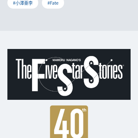
#小澤亜李
#Fate