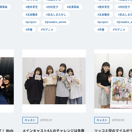
田澤茉純
#徳井青空
#内村史子
#田澤茉純
#徳井青空
#内村史子
#太田雅彦
#あおしまたかし
#太田雅彦
#あおしま
#project
#@noukin_anime
#project
#@noukin_a
#声優
#TVアニメ
#声優
#TVアニメ
2019.10.31
2019.10.10
キャスト
キャスト
！ Web
メインキャスト4人のチャレンジは失敗
ツッコミ役のマイルが