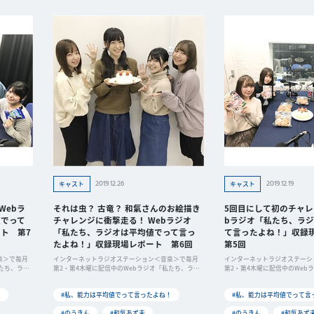
2019.12.26
2019.12.19
キャスト
キャスト
Webラ
それは虫？ 古竜？ 和氣さんのお絵描き
5回目にして初のチャレ
でって
チャレンジに衝撃走る！ Webラジオ
bラジオ「私たち、ラ
ト 第7
「私たち、ラジオは平均値でって言っ
て言ったよね！」収録
たよね！」収録現場レポート 第6回
第5回
泉＞で毎月
インターネットラジオステーション＜音泉＞で毎月
インターネットラジオステーシ
たち、ラジ
第2・第4木曜に配信中のWebラジオ「私たち、ラジ
第2・第4木曜に配信中のWeb
オは
オは
！
#私、能力は平均値でって言ったよね！
#私、能力は平均値でって言
#のうきん
#和氣あず未
#のうきん
#和氣あず