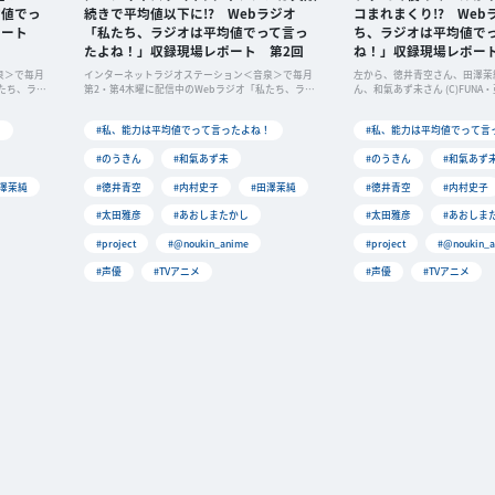
均値でっ
続きで平均値以下に!? Webラジオ
コまれまくり!? Web
ポート
「私たち、ラジオは平均値でって言っ
ち、ラジオは平均値で
たよね！」収録現場レポート 第2回
ね！」収録現場レポー
泉＞で毎月
インターネットラジオステーション＜音泉＞で毎月
左から、徳井青空さん、田澤茉
たち、ラジ
第2・第4木曜に配信中のWebラジオ「私たち、ラジ
ん、和氣あず未さん (C)FUNA
オは
！
#私、能力は平均値でって言ったよね！
#私、能力は平均値でって言
#のうきん
#和氣あず未
#のうきん
#和氣あず
田澤茉純
#徳井青空
#内村史子
#田澤茉純
#徳井青空
#内村史子
#太田雅彦
#あおしまたかし
#太田雅彦
#あおしま
#project
#@noukin_anime
#project
#@noukin_a
#声優
#TVアニメ
#声優
#TVアニメ