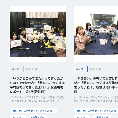
2020.01.28
2020.01.16
キャスト
キャスト
「いつかどこかでまた」って言ったか
「赤き誓い」の戦いの行方は⁉ 
らね！ Webラジオ「私たち、ラジオは
ジオ「私たち、ラジオは平均値
平均値でって言ったよね！」収録現場
言ったよね！」収録現場レポー
レポート 第8回(最終回)
回
インターネットラジオステーション＜音泉＞で配信
インターネットラジオステーション＜音
中のWebラジオ「私たち、ラジオは平均値でって言
第2・第4木曜に配信中のWebラジオ「私
ったよ
オは
#私、能力は平均値でって言ったよね！
#私、能力は平均値でって言ったよね
#のうきん
#和氣あず未
#のうきん
#和氣あず未