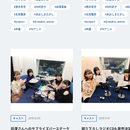
#徳井青空
#内村史子
#田澤茉純
#徳井青空
#内村史子
#
#太田雅彦
#あおしまたかし
#太田雅彦
#あおしまたかし
#project
#@noukin_anime
#project
#@noukin_anime
#声優
#TVアニメ
#声優
#TVアニメ
2019.12.05
2019.11.14
キャスト
キャスト
田澤さんへのサプライズバースデーケ
録り下ろしラジオCDも発売決定