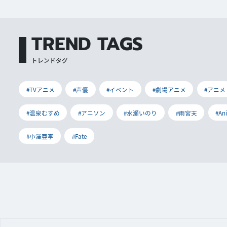
TREND TAGS
トレンドタグ
#TVアニメ
#声優
#イベント
#劇場アニメ
#アニメ
#温泉むすめ
#アニソン
#水瀬いのり
#雨宮天
#An
#小澤亜李
#Fate