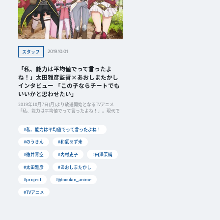
2019.10.01
スタッフ
「私、能力は平均値でって言ったよ
ね！」太田雅彦監督×あおしまたかし
インタビュー 「この子ならチートでも
いいかと思わせたい」
2019年10月7日(月)より放送開始となるTVアニメ
「私、能力は平均値でって言ったよね！」。現代で
#私、能力は平均値でって言ったよね！
#のうきん
#和氣あず未
#徳井青空
#内村史子
#田澤茉純
#太田雅彦
#あおしまたかし
#project
#@noukin_anime
#TVアニメ