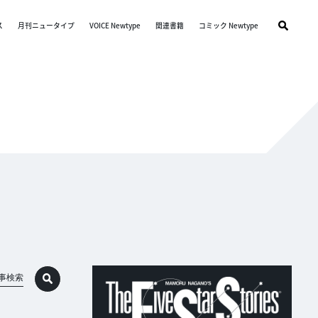
ス
月刊ニュータイプ
VOICE Newtype
関連書籍
コミック Newtype
事検索