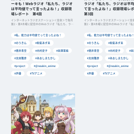
ーキも！Webラジオ「私たち、ラジオ
ラジオ「私たち、ラジオは平
は平均値でって言ったよね！」収録現
て言ったよね！」収録現場レ
場レポート 第4回
第3回
インターネットラジオステーション＜音泉＞で毎月
インターネットラジオステーション＜音
第2・第4木曜に配信中のWebラジオ「私たち、ラジ
第2・第4木曜に配信中のWebラジオ「私
オは
オは
#私、能力は平均値でって言ったよね！
#私、能力は平均値でって言ったよね
#のうきん
#和氣あず未
#のうきん
#和氣あず未
#徳井青空
#内村史子
#田澤茉純
#徳井青空
#内村史子
#
#太田雅彦
#あおしまたかし
#太田雅彦
#あおしまたかし
#project
#@noukin_anime
#project
#@noukin_anime
#声優
#TVアニメ
#声優
#TVアニメ