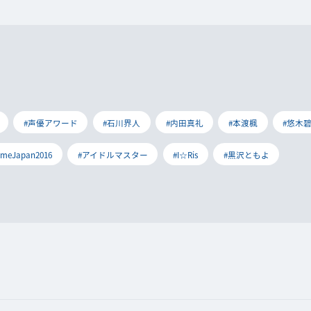
#声優アワード
#石川界人
#内田真礼
#本渡楓
#悠木
imeJapan2016
#アイドルマスター
#I☆Ris
#黒沢ともよ