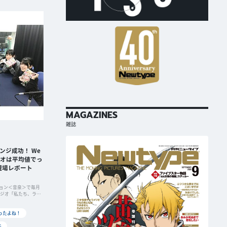
MAGAZINES
雑誌
ンジ成功！ We
ジオは平均値でっ
現場レポート
ョン＜音泉＞で毎月
ラジオ「私たち、ラジ
ったよね！
未