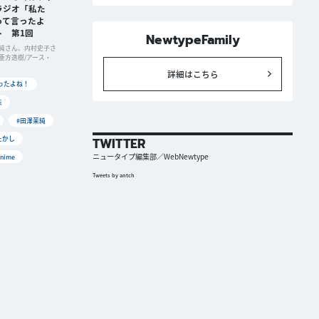
ラジオ「私た
って言ったよ
ト 第1回
NewtypeFamily
純さん、内村史子さ
・亜方逸樹/アース・
詳細はこちら
ったよね！
未
#田澤茉純
たかし
TWITTER
ニュータイプ編集部／WebNewtype
nime
Tweets by antch