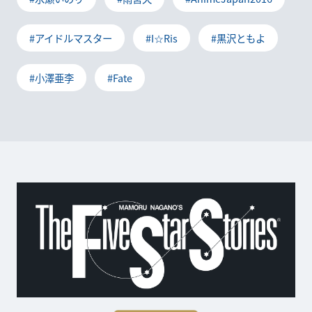
#アイドルマスター
#I☆Ris
#黒沢ともよ
#小澤亜李
#Fate