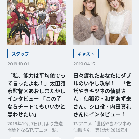
スタッフ
キャスト
2019.10.01
2019.04.15
「私、能力は平均値でっ
日々疲れたあなたにダブ
て言ったよね！」太田雅
ルのいやし攻撃！ 「世
彦監督×あおしまたかし
話やきキツネの仙狐さ
インタビュー 「この子
ん」仙狐役・和氣あず未
ならチートでもいいかと
さん、シロ役・内田真礼
思わせたい」
さんにインタビュー！
2019年10月7日(月)より放送
TVアニメ「世話やきキツネの
開始となるTVアニメ「私、能
仙狐さん」第1話が2019年4月
力は平均値でって言ったよ
10日に放送されました。「仙