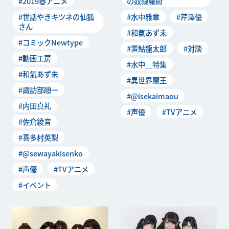
#2019春アニメ
の奴隷魔術
京・EJアニメ
#世話やきキツネの仙狐
#水中雅章
#芹澤優
さん
#和氣あず未
#コミックNewtype
#置鮎龍太郎
#対談
#動画工房
#水中＿特集
#和氣あず未
#異世界魔王
#諏訪部順一
#@isekaimaou
#内田真礼
#声優
#TVアニメ
#佐倉綾音
#喜多村英梨
#@sewayakisenko
#声優
#TVアニメ
#イベント