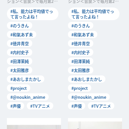
ション＜音泉＞で毎月第2・
ション＜音泉＞で毎月第2・
第4木曜に配信中のWebラジ
第4木曜に配信中のWebラジ
#私、能力は平均値でっ
#私、能力は平均値でっ
オ「私たち、ラジオは
オ「私たち、ラジオは
て言ったよね！
て言ったよね！
#のうきん
#のうきん
#和氣あず未
#和氣あず未
#徳井青空
#徳井青空
#内村史子
#内村史子
#田澤茉純
#田澤茉純
#太田雅彦
#太田雅彦
#あおしまたかし
#あおしまたかし
#project
#project
#@noukin_anime
#@noukin_anime
#声優
#TVアニメ
#声優
#TVアニメ