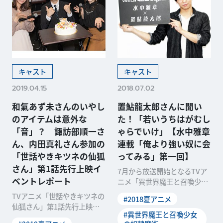
キャスト
キャスト
2019.04.15
2018.07.02
和氣あず未さんのいやし
置鮎龍太郎さんに聞い
のアイテムは意外な
た！「若いうちはがむし
「音」？ 諏訪部順一さ
ゃらでいけ」【水中雅章
ん、内田真礼さん参加の
連載「俺より強い奴に会
「世話やきキツネの仙狐
ってみる」第一回】
さん」第1話先行上映イ
7月から放送開始となるTVア
ベントレポート
ニメ「異世界魔王と召喚少女
の奴隷魔術」で主人公・ディ
TVアニメ「世話やきキツネの
#2018夏アニメ
アヴロ役を演じる若手
仙狐さん」第1話先行上映イ
#異世界魔王と召喚少女
ベントが2019年3月29日、東