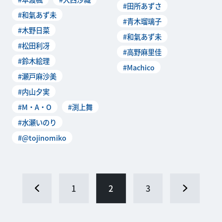
#田所あずさ
#和氣あず未
#青木瑠璃子
#木野日菜
#和氣あず未
#松田利冴
#高野麻里佳
#鈴木絵理
#Machico
#瀬戸麻沙美
#内山夕実
#M・A・O
#渕上舞
#水瀬いのり
#@tojinomiko
1
2
3