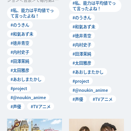
#私、能力は平均値でっ
逸樹/アース・
第4木曜に配信中のWebラジ
て言ったよね！
#私、能力は平均値でっ
オ「私たち、ラジオは
て言ったよね！
#のうきん
#のうきん
#和氣あず未
#和氣あず未
#徳井青空
#徳井青空
#内村史子
#内村史子
#田澤茉純
#田澤茉純
#太田雅彦
#太田雅彦
#あおしまたかし
#あおしまたかし
#project
#project
#@noukin_anime
#@noukin_anime
#声優
#TVアニメ
#声優
#TVアニメ