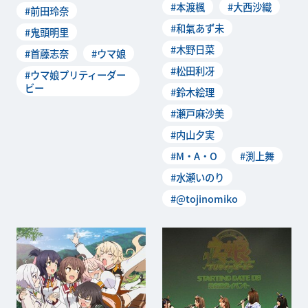
#本渡楓
#大西沙織
#前田玲奈
#和氣あず未
#鬼頭明里
#木野日菜
#首藤志奈
#ウマ娘
#松田利冴
#ウマ娘プリティーダー
ビー
#鈴木絵理
#瀬戸麻沙美
#内山夕実
#M・A・O
#渕上舞
#水瀬いのり
#@tojinomiko