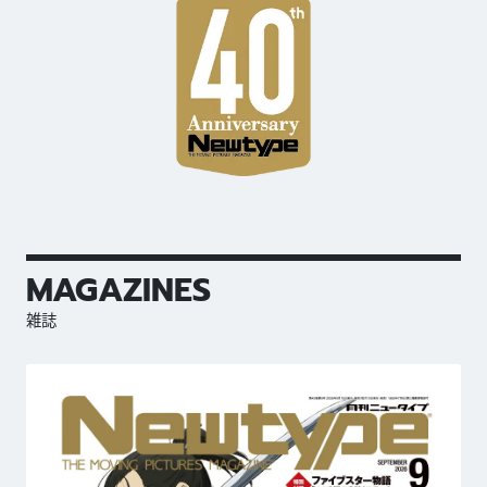
MAGAZINES
雑誌