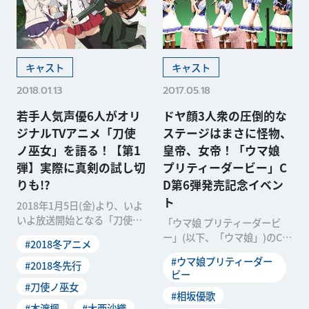
キャスト
キャスト
2018.01.13
2017.05.18
若手人気声優6人がオリ
ドヤ顔3人衆の圧倒的な
ジナルTVアニメ「刀使
ステージはまさに怪物、
ノ巫女」を語る！【第1
皇帝、女帝！「ウマ娘
弾】実際に真剣の試し切
プリティーダービー」C
りも!?
D第6弾発売記念イベン
ト
2018年1月5日(金)より、いよ
いよ放送開始となる「刀使ノ
「ウマ娘 プリティーダービ
巫女」のメインキャスト6人
ー」(以下、「ウマ娘」)のCD
#2018冬アニメ
が大集合。話題
「STARTING GATE 06」発売
#ウマ娘プリティーダー
#2018冬先行
記念
ビー
#刀使ノ巫女
#相坂優歌
#本渡楓
#大西沙織