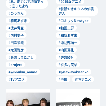
#私、能力は平均値でっ
#2019春アニメ
ね！」。現代で
狐さん」は自
て言ったよね！
#世話やきキツネの仙狐
#のうきん
さん
#和氣あず未
#コミックNewtype
#徳井青空
#動画工房
#内村史子
#和氣あず未
#田澤茉純
#諏訪部順一
#太田雅彦
#内田真礼
#あおしまたかし
#佐倉綾音
#project
#喜多村英梨
#@noukin_anime
#@sewayakisenko
#TVアニメ
#声優
#TVアニメ