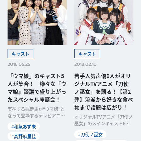
キャスト
キャスト
2018.05.25
2018.02.10
『ウマ娘』のキャスト5
若手人気声優6人がオリ
人が集合！ 様々な『ウ
ジナルTVアニメ「刀使
マ娘』談議で盛り上がっ
ノ巫女」を語る！【第2
たスペシャル座談会！
弾】流派から好きな食べ
物まで話題は広がり！
実在する競走馬が“ウマ娘”と
なって登場するテレビアニメ
オリジナルTVアニメ「刀使ノ
『ウマ娘 プリティーダービ
巫女」のメインキャスト6人
#和氣あず未
ー』。アニメ好きのみ
が大集合。奥深い設定が話題
#刀使ノ巫女
#高野麻里佳
となっている剣術に関