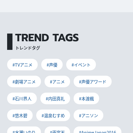
TREND TAGS
トレンドタグ
#TVアニメ
#声優
#イベント
#劇場アニメ
#アニメ
#声優アワード
#石川界人
#内田真礼
#本渡楓
#悠木碧
#温泉むすめ
#アニソン
#水瀬いのり
#雨宮天
#AnimeJapan2016