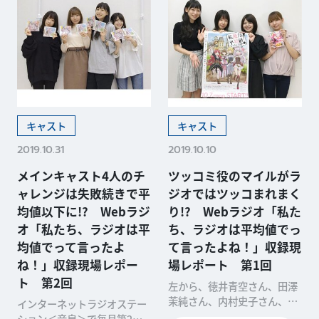
キャスト
キャスト
2019.10.31
2019.10.10
メインキャスト4人のチ
ツッコミ役のマイルがラ
ャレンジは失敗続きで平
ジオではツッコまれまく
均値以下に!? Webラジ
り!? Webラジオ「私た
オ「私たち、ラジオは平
ち、ラジオは平均値でっ
均値でって言ったよ
て言ったよね！」収録現
ね！」収録現場レポー
場レポート 第1回
ト 第2回
左から、徳井青空さん、田澤
茉純さん、内村史子さん、和
インターネットラジオステー
氣あず未さん (C)FUNA・亜方
ション＜音泉＞で毎月第2・