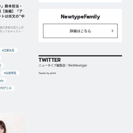
り」脚本担当・
談【後編】「ア
NewtypeFamily
ントは尚文の“中
「盾の勇者の成り上が
詳細はこちら
タッフ＆キャストに
#江嵜大兄
TWITTER
ニュータイプ編集部／WebNewtype
菜
#山谷祥生
Tweets by antch
kin
#TVアニメ