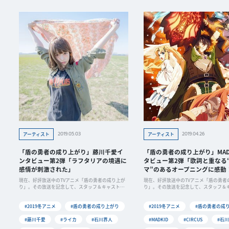
2019.05.03
2019.04.26
アーティスト
アーティスト
「盾の勇者の成り上がり」藤川千愛イ
「盾の勇者の成り上がり」MAD
ンタビュー第2弾「ラフタリアの境遇に
タビュー第2弾「歌詞と重なる
感情が刺激された」
マ”のあるオープニングに感動
現在、好評放送中のTVアニメ「盾の勇者の成り上が
現在、好評放送中のTVアニメ「盾の勇者
り」。その放送を記念して、スタッフ＆キャストに
り」。その放送を記念して、スタッフ＆
よるリ
よるリ
#2019冬アニメ
#盾の勇者の成り上がり
#2019冬アニメ
#盾の勇者の成
#藤川千愛
#ライカ
#石川界人
#MADKID
#CIRCUS
#石