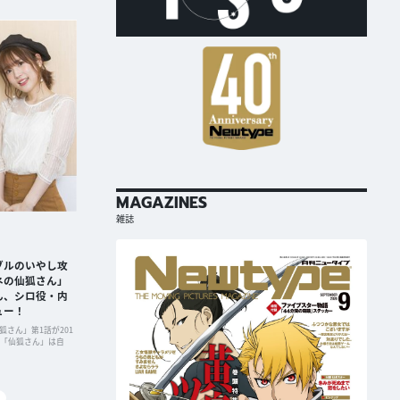
MAGAZINES
雑誌
ブルのいやし攻
ネの仙狐さん」
ん、シロ役・内
ュー！
狐さん」第1話が201
。「仙狐さん」は自