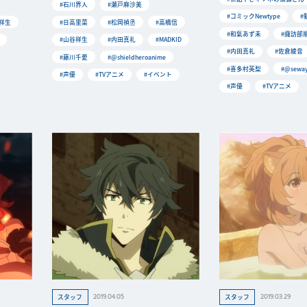
#石川界人
#瀬戸麻沙美
#コミックNewtype
#
祥生
#日高里菜
#松岡禎丞
#高橋信
#和氣あず未
#諏訪部
#山谷祥生
#内田真礼
#MADKID
#内田真礼
#佐倉綾音
#藤川千愛
#@shieldheroanime
#喜多村英梨
#@seway
#声優
#TVアニメ
#イベント
#声優
#TVアニメ
2019.04.05
2019.03.29
スタッフ
スタッフ