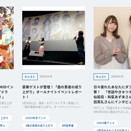
2019.04.19
2019.04.15
キャスト
キャスト
KIDイン
豪華ゲストが登壇！「盾の勇者の成り
日々疲れたあなたにダ
“ドラ
上がり」オールナイトイベントレポー
撃！ 「世話やきキツ
！」
ト！
仙狐役・和氣あず未さ
田真礼さんにインタビ
の成り上が
3月30日(土)、東京・EJアニメシアター新宿にて、
キャストに
「盾の勇者の成り上がり」オールナイトイベントが
TVアニメ「世話やきキツネの仙
開
9年4月10日に放送されました
り上がり
#2019年冬アニメ
#2019春アニメ
川界人
#盾の勇者の成り上がり
#阿保孝雄
#世話やきキツネの仙狐さん