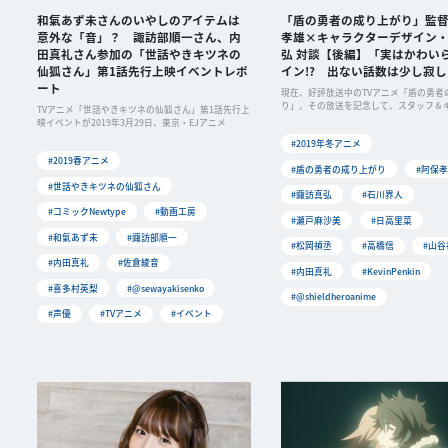
和氣あず未さんのいやしのアイテムは
「盾の勇者の成り上がり」監
意外な「音」？ 諏訪部順一さん、内
孝雄×キャラクターデザイン
田真礼さん参加の「世話やきキツネの
弘 対談【後編】「実はかわい
仙狐さん」第1話先行上映イベントレポ
イン!? 出ない話数は少し寂
ート
現在、好評放送中のTVアニメ「盾の勇者
り」。その放送を記念して、スタッフ＆
TVアニメ「世話やきキツネの仙狐さん」第1話先行上
よるリ
映イベントが2019年3月29日、東京・EJアニメ
#2019年冬アニメ
#2019春アニメ
#盾の勇者の成り上がり
#阿保
#世話やきキツネの仙狐さん
#諏訪真弘
#石川界人
#コミックNewtype
#動画工房
#瀬戸麻沙美
#日高里菜
#和氣あず未
#諏訪部順一
#松岡禎丞
#高橋信
#山谷
#内田真礼
#佐倉綾音
#内田真礼
#KevinPenkin
#喜多村英梨
#@sewayakisenko
#@shieldheroanime
#声優
#TVアニメ
#イベント