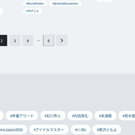
#KevinPenkin
#@shieldheroanime
#TVアニメ
...
6
2
3
4
#声優アワード
#石川界人
#内田真礼
#本渡楓
#悠木
imeJapan2016
#アイドルマスター
#I☆Ris
#黒沢ともよ