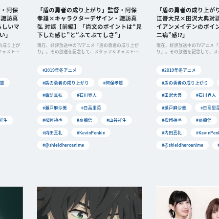
督・阿保
「盾の勇者の成り上がり」監督・阿保
「盾の勇者の成り上が
・諏訪真
孝雄×キャラクターデザイン・諏訪真
江嵜大兄×田沢大典対
らしいマ
弘 対談【前編】「尚文のポイントは“見
イアンメイデンのポイ
しい」
下した感じ”と“ふてぶてしさ”」
二病”感!?」
の成り上が
現在、好評放送中のTVアニメ「盾の勇者の成り上が
現在、好評放送中のTVアニメ
キャストに
り」。その放送を記念して、スタッフ＆キャストに
り」。その放送を記念して、ス
よるリ
よるリ
#2019年冬アニメ
#2019年冬アニメ
孝雄
#盾の勇者の成り上がり
#阿保孝雄
#盾の勇者の成り上がり
#諏訪真弘
#石川界人
#田沢大典
#石川界人
#瀬戸麻沙美
#日高里菜
#瀬戸麻沙美
#日高里
祥生
#松岡禎丞
#高橋信
#山谷祥生
#松岡禎丞
#高橋信
#内田真礼
#KevinPenkin
#内田真礼
#KevinPen
#@shieldheroanime
#@shieldheroanime