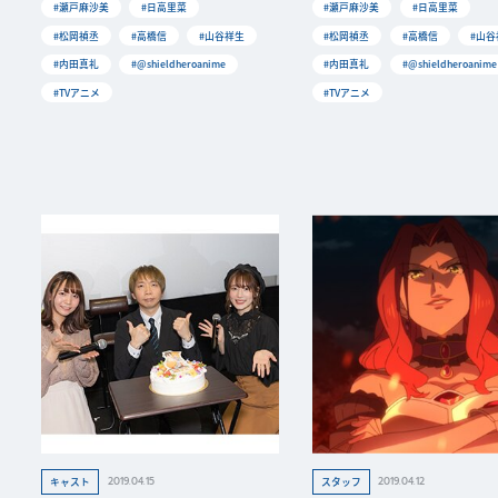
#瀬戸麻沙美
#日高里菜
#瀬戸麻沙美
#日高里菜
#松岡禎丞
#高橋信
#山谷祥生
#松岡禎丞
#高橋信
#山谷
#内田真礼
#@shieldheroanime
#内田真礼
#@shieldheroanime
#TVアニメ
#TVアニメ
2019.04.15
2019.04.12
キャスト
スタッフ