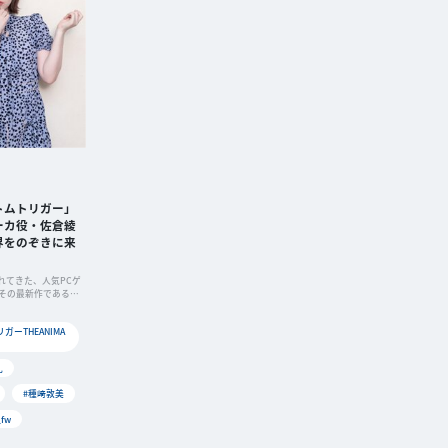
トムトリガー」
ーカ役・佐倉綾
界をのぞきに来
されてきた、人気PCゲ
その最新作である
ーTHEANIMA
礼
#種﨑敦美
_fw