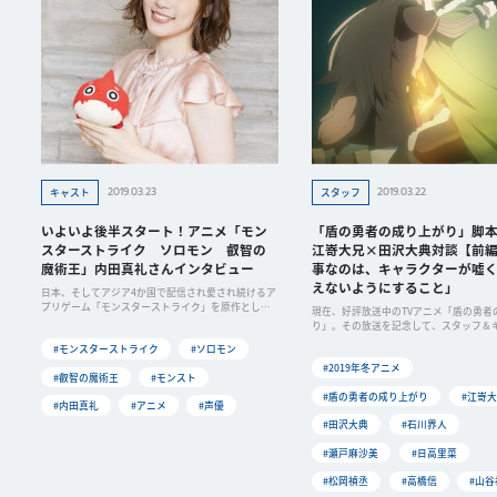
2019.03.23
2019.03.22
キャスト
スタッフ
いよいよ後半スタート！アニメ「モン
「盾の勇者の成り上がり」脚
スターストライク ソロモン 叡智の
江嵜大兄×田沢大典対談【前
魔術王」内田真礼さんインタビュー
事なのは、キャラクターが嘘
えないようにすること」
日本、そしてアジア4か国で配信され愛され続けるア
プリゲーム「モンスターストライク」を原作とした
現在、好評放送中のTVアニメ「盾の勇者
アニメ
り」。その放送を記念して、スタッフ＆
よるリ
#モンスターストライク
#ソロモン
#2019年冬アニメ
#叡智の魔術王
#モンスト
#盾の勇者の成り上がり
#江嵜
#内田真礼
#アニメ
#声優
#田沢大典
#石川界人
#瀬戸麻沙美
#日高里菜
#松岡禎丞
#高橋信
#山谷