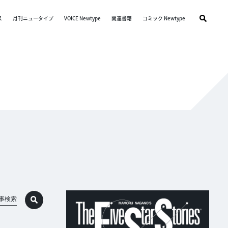
ス
月刊ニュータイプ
VOICE Newtype
関連書籍
コミック Newtype
事検索