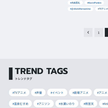
#内田真礼
#KevinPenkin
#@shieldheroanime
#TVアニメ
1
TREND TAGS
トレンドタグ
#TVアニメ
#声優
#イベント
#劇場アニメ
#アニメ
#温泉むすめ
#アニソン
#水瀬いのり
#雨宮天
#An