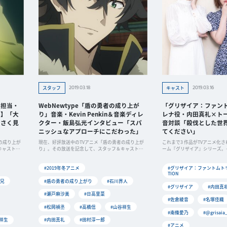
2019.03.18
2019.03.16
スタッフ
キャスト
本担当・
WebNewtype「盾の勇者の成り上が
「グリザイア：ファン
編】「大
り」音楽・Kevin Penkin＆音楽ディレ
レナ役・内田真礼×ト
くさく見
クター・飯島弘光インタビュー「スパ
音対談「殺伐とした世
ニッシュなアプローチにこだわった」
てください」
の成り上が
現在、好評放送中のTVアニメ「盾の勇者の成り上が
これまで3 作品がTVアニメ化
キャストに
り」。その放送を記念して、スタッフ＆キャストに
ーム『グリザイア』シリーズ。
よるリ
『フ
#2019年冬アニメ
#グリザイア：ファントムトリガ
TION
大兄
#盾の勇者の成り上がり
#石川界人
#グリザイア
#内田真
#瀬戸麻沙美
#日高里菜
#佐倉綾音
#名塚佳織
#松岡禎丞
#高橋信
#山谷祥生
#南條愛乃
#@grisaia
祥生
#内田真礼
#田村淳一郎
#アニメ