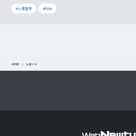
#小澤亜李
#Fate
HOME
/
レポート