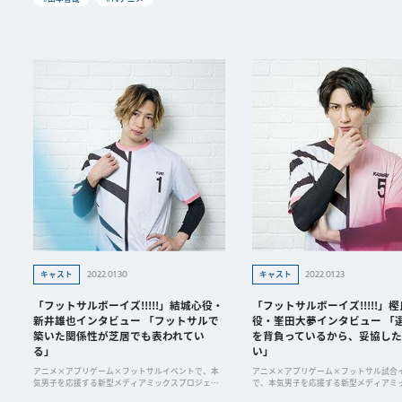
2022.01.30
2022.01.23
キャスト
キャスト
「フットサルボーイズ!!!!!」結城心役・
「フットサルボーイズ!!!!!」
新井雄也インタビュー 「フットサルで
役・峯田大夢インタビュー 「
築いた関係性が芝居でも表われてい
を背負っているから、妥協した
る」
い」
アニメ×アプリゲーム×フットサルイベントで、本
アニメ×アプリゲーム×フットサル試合
気男子を応援する新型メディアミックスプロジェク
で、本気男子を応援する新型メディアミ
ト「フッ
ジェクト「