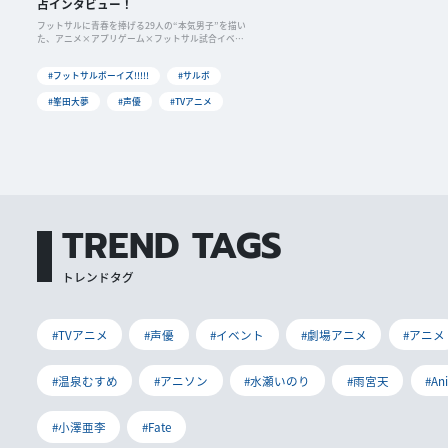
占インタビュー！
フットサルに青春を捧げる29人の“本気男子”を描い
た、アニメ×アプリゲーム×フットサル試合イベン
トに
#フットサルボーイズ!!!!!
#サルボ
#峯田大夢
#声優
#TVアニメ
TREND TAGS
トレンドタグ
#TVアニメ
#声優
#イベント
#劇場アニメ
#アニメ
#温泉むすめ
#アニソン
#水瀬いのり
#雨宮天
#An
#小澤亜李
#Fate