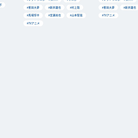
ボ
#峯田大夢
#新井雄也
#村上聡
#峯田大夢
#新井雄也
#馬場惇平
#宮瀬尚也
#山本智哉
#TVアニメ
#TVアニメ