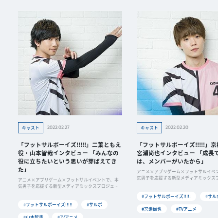
2022.02.27
2022.02.20
キャスト
キャスト
「フットサルボーイズ!!!!!」二葉ともえ
「フットサルボーイズ!!!!!」
役・山本智哉インタビュー 「みんなの
宮瀬尚也インタビュー 「成長
役に立ちたいという思いが芽ばえてき
は、メンバーがいたから」
た」
アニメ×アプリゲーム×フットサルイベ
気男子を応援する新型メディアミックス
アニメ×アプリゲーム×フットサルイベントで、本
ト「フッ
気男子を応援する新型メディアミックスプロジェク
ト「フッ
#フットサルボーイズ!!!!!
#サル
#フットサルボーイズ!!!!!
#サルボ
#宮瀬尚也
#TVアニメ
#山本智哉
#TVアニメ