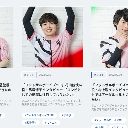
2022.02.13
2022.02.06
キャスト
キャスト
京極聖役・
「フットサルボーイズ!!!!!」花山院快斗
「フットサルボーイズ!!
できたの
役・馬場惇平インタビュー 「コンビと
役・村上聡インタビュー
しての活躍に注目してもらいたい」
トではアーダルベルト
たい」
ントで、本
アニメ×アプリゲーム×フットサルイベントで、本
プロジェク
気男子を応援する新型メディアミックスプロジェク
アニメ×アプリゲーム×フット
ト「フッ
気男子を応援する新型メディア
ト「フッ
ボ
#フットサルボーイズ!!!!!
#サルボ
#フットサルボーイズ!!!!!
#馬場惇平
#TVアニメ
#村上聡
#TVアニメ