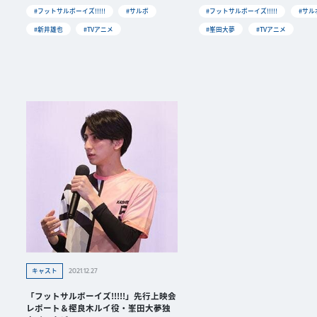
#フットサルボーイズ!!!!!
#サルボ
#フットサルボーイズ!!!!!
#サル
#新井雄也
#TVアニメ
#峯田大夢
#TVアニメ
2021.12.27
キャスト
「フットサルボーイズ!!!!!」先行上映会
レポート＆樫良木ルイ役・峯田大夢独