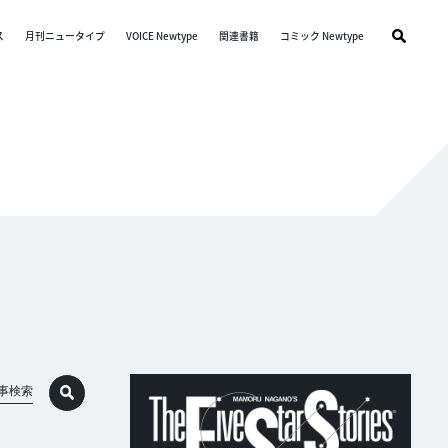
ス
月刊ニュータイプ
VOICE Newtype
関連書籍
コミック Newtype
事検索