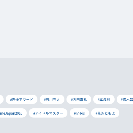
#声優アワード
#石川界人
#内田真礼
#本渡楓
#悠木
imeJapan2016
#アイドルマスター
#I☆Ris
#黒沢ともよ