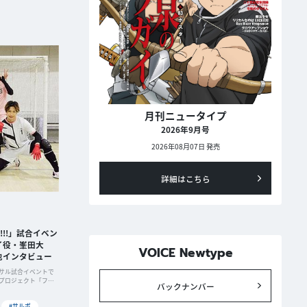
月刊ニュータイプ
2026年9月号
2026年08月07日 発売
詳細はこちら
!!!」試合イベン
イ役・峯田大
VOICE Newtype
也インタビュー
サル試合イベントで
プロジェクト「フッ
バックナンバー
#サルボ