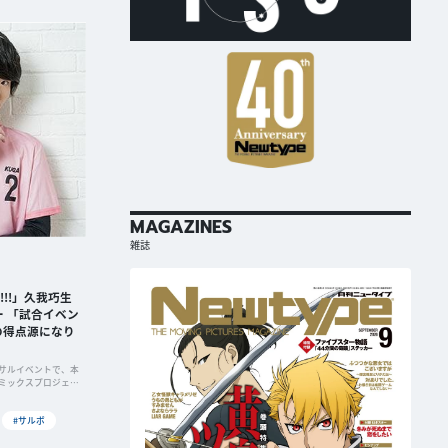
MAGAZINES
雑誌
!!!」久我巧生
 「試合イベン
の得点源になり
サルイベントで、本
ミックスプロジェク
#サルボ