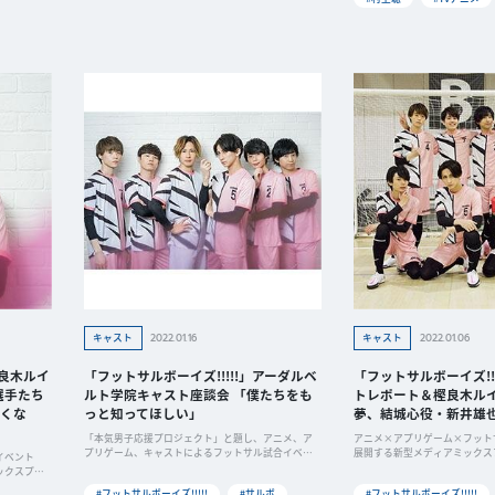
2022.01.16
2022.01.06
キャスト
キャスト
樫良木ルイ
「フットサルボーイズ!!!!!」アーダルベ
「フットサルボーイズ!!
選手たち
ルト学院キャスト座談会 「僕たちをも
トレポート＆樫良木ル
くな
っと知ってほしい」
夢、結城心役・新井雄
「本気男子応援プロジェクト」と題し、アニメ、ア
アニメ×アプリゲーム×フット
プリゲーム、キャストによるフットサル試合イベン
展開する新型メディアミックス
イベント
トの３本
トサルボ
ックスプロ
#フットサルボーイズ!!!!!
#サルボ
#フットサルボーイズ!!!!!